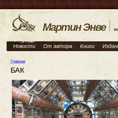
Мартин Энве
о
Новости
От автора
Книги
Издан
Главная
БАК