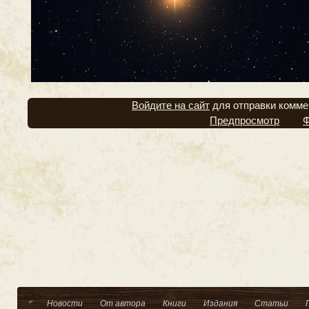
Войдите на сайт
для отправки комме
Предпросмотр
Ф
Новости
От автора
Книги
Издания
Статьи