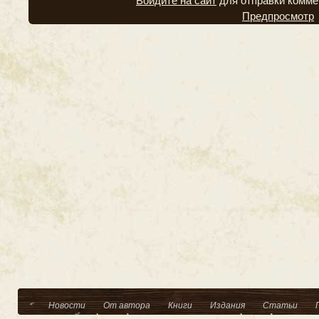
Войдите на сайт
для отправки комме
Предпросмотр
Новости
От автора
Книги
Издания
Статьи