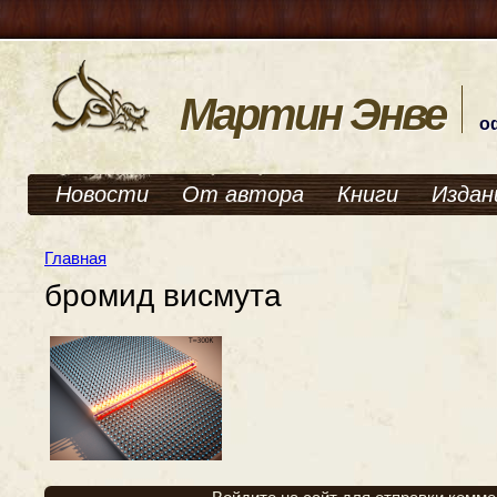
Мартин Энве
о
Новости
От автора
Книги
Издан
Главная
бромид висмута