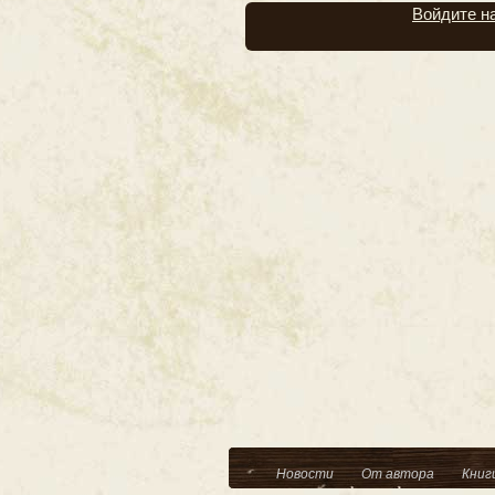
Войдите н
Новости
От автора
Книг