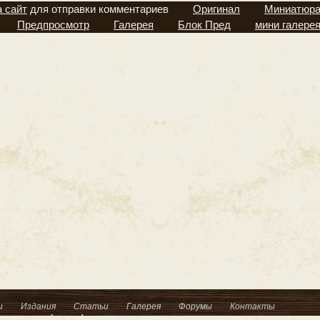
а сайт
для отправки комментариев
Оригинал
Миниатюр
Предпросмотр
Галерея
Блок Пред
мини галере
и
Издания
Статьи
Галерея
Форумы
Контакты