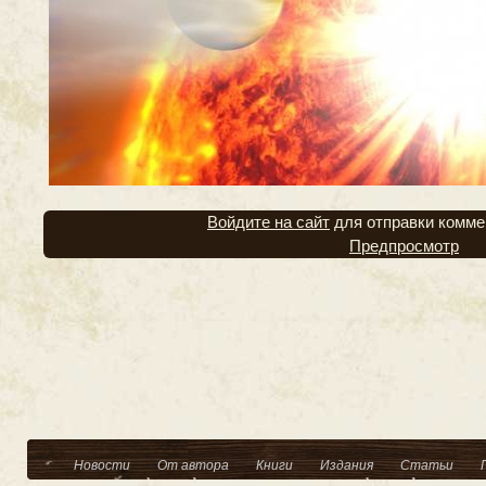
Войдите на сайт
для отправки комме
Предпросмотр
Новости
От автора
Книги
Издания
Статьи