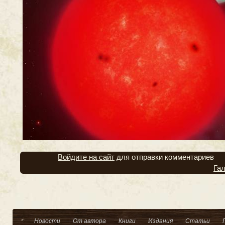
Войдите на сайт
для отправки комментариев
Га
Новости
От автора
Книги
Издания
Статьи