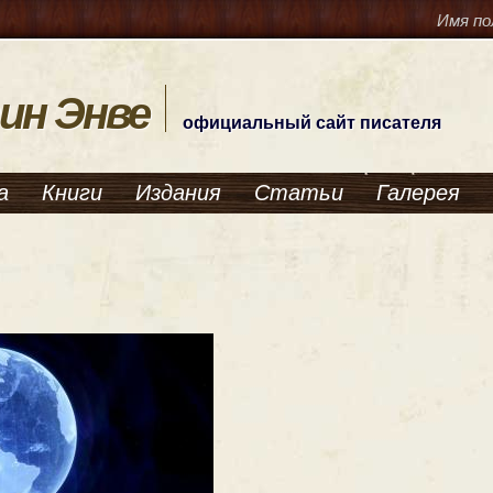
Имя по
ин Энве
официальный сайт писателя
а
Книги
Издания
Статьи
Галерея