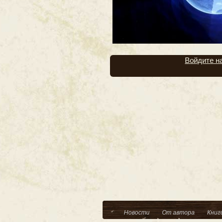
Войдите н
Новости
От автора
Книг