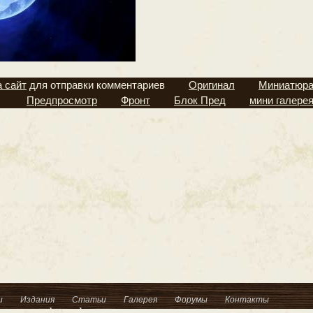
а сайт
для отправки комментариев
Оригинал
Миниатюр
Предпросмотр
Фронт
Блок Пред
мини галере
и
Издания
Статьи
Галерея
Форумы
Контакты