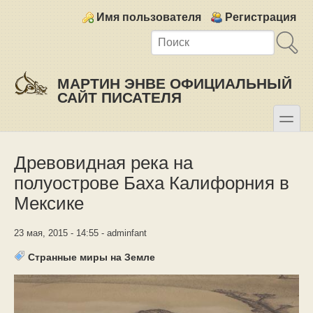
Skip to main content
Skip to search
Login links
Имя пользователя
Регистрация
МАРТИН ЭНВЕ ОФИЦИАЛЬНЫЙ
САЙТ ПИСАТЕЛЯ
toggle
Secondary menu
Древовидная река на
полуострове Баха Калифорния в
Мексике
23 мая, 2015 - 14:55 - adminfant
Странные миры на Земле