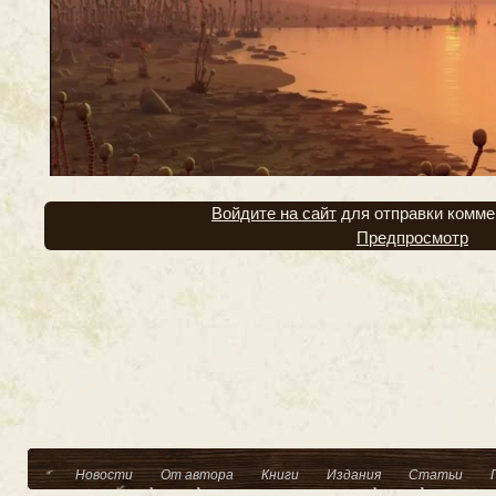
Войдите на сайт
для отправки комме
Предпросмотр
Новости
От автора
Книги
Издания
Статьи