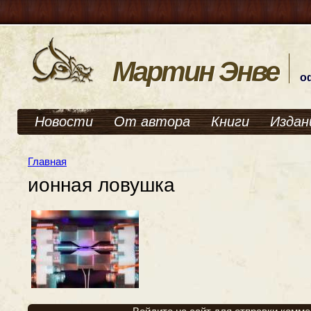
Мартин Энве
о
Новости
От автора
Книги
Издан
Главная
ионная ловушка