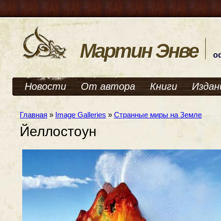
Мартин Энве
о
Новости
От автора
Книги
Издан
Главная
»
Image Galleries
»
Странные миры на Земле
Йеллостоун