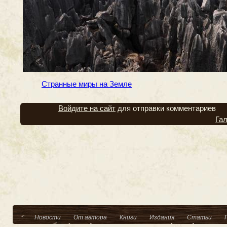
Странные миры на Земле
Войдите на сайт
для отправки комментариев
Га
Новости
От автора
Книги
Издания
Статьи