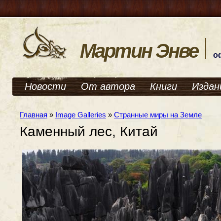
Мартин Энве
о
Новости
От автора
Книги
Издан
Главная
»
Image Galleries
»
Странные миры на Земле
Каменный лес, Китай