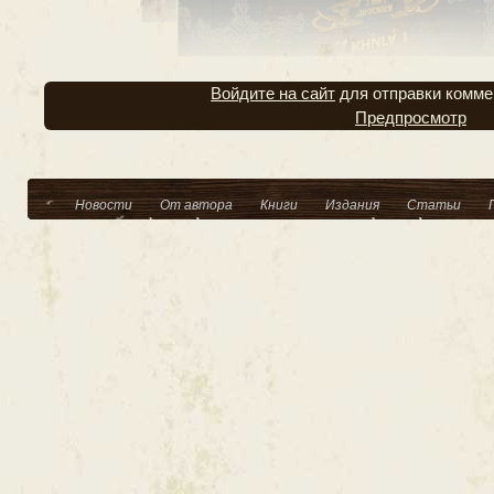
Войдите на сайт
для отправки комме
Предпросмотр
Новости
От автора
Книги
Издания
Статьи