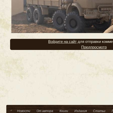
Войдите на сайт
для отправки комме
Предпросмотр
Новости
От автора
Книги
Издания
Статьи