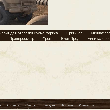
а сайт
для отправки комментариев
Оригинал
Миниатюр
Предпросмотр
Фронт
Блок Пред
мини галере
и
Издания
Статьи
Галерея
Форумы
Контакты