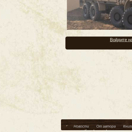
Войдите н
Новости
От автора
Книг