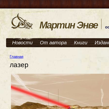
Мартин Энве
о
Новости
От автора
Книги
Издан
Главная
лазер