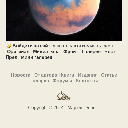
Войдите на сайт
для отправки комментариев
Оригинал
Миниатюра
Фронт
Галерея
Блок
Пред
мини галерея
Primary menu
Новости
От автора
Книги
Издания
Статьи
Галерея
Форумы
Контакты
Copyright © 2014 - Мартин Энве