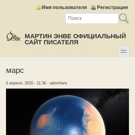
Skip to main content
Skip to search
Login links
Имя пользователя
Регистрация
МАРТИН ЭНВЕ ОФИЦИАЛЬНЫЙ
САЙТ ПИСАТЕЛЯ
toggle
Secondary menu
марс
6 апреля, 2020 - 11:36 - adminfant