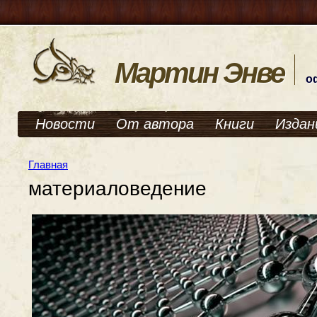
Мартин Энве
о
Новости
От автора
Книги
Издан
Главная
материаловедение