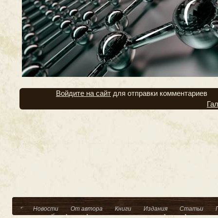
Войдите на сайт
для отправки комментариев
Га
Новости
От автора
Книги
Издания
Статьи