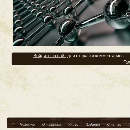
Войдите на сайт
для отправки комментариев
Га
Новости
От автора
Книги
Издания
Статьи