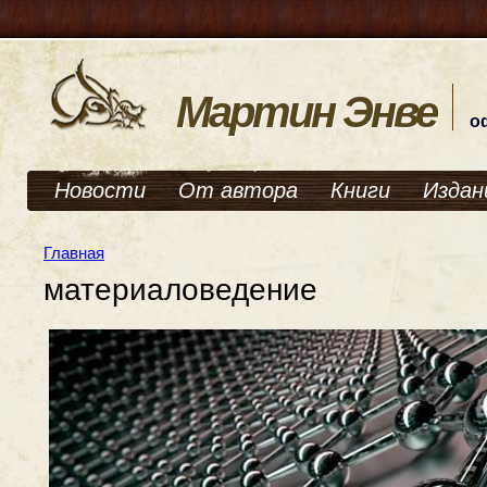
Мартин Энве
о
Новости
От автора
Книги
Издан
Главная
материаловедение