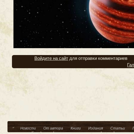
Войдите на сайт
для отправки комментариев
Га
Новости
От автора
Книги
Издания
Статьи