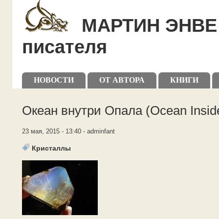
Skip to main content
Skip to search
МАРТИН ЭНВЕ 
писателя
Primary menu
НОВОСТИ
ОТ АВТОРА
КНИГИ
Secondary menu
Океан внутри Опала (Ocean Insid
23 мая, 2015 - 13:40 - adminfant
Кристаллы