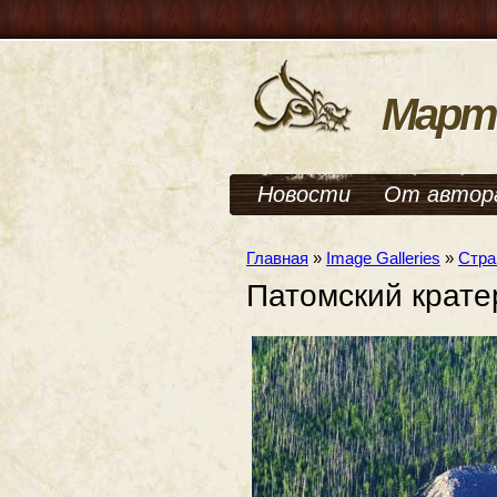
Март
Новости
От автор
Главная
»
Image Galleries
»
Стра
Патомский крате