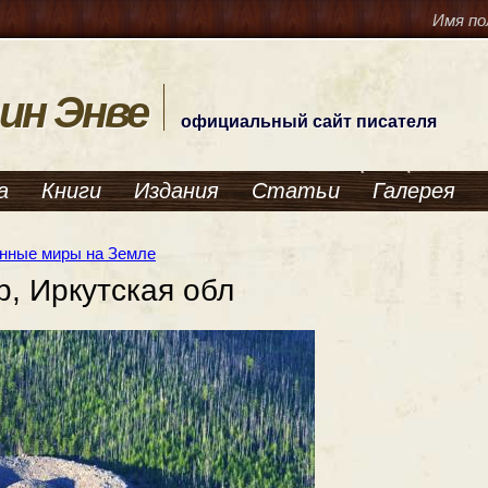
Имя по
ин Энве
официальный сайт писателя
а
Книги
Издания
Статьи
Галерея
нные миры на Земле
р, Иркутская обл