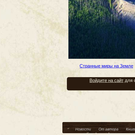
Странные миры на Земле
Войдите на сайт
для 
Новости
От автора
Книг