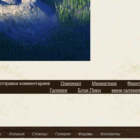
отправки комментариев
Оригинал
Миниатюра
Фрон
Галерея
Блок Пред
мини галере
и
Издания
Статьи
Галерея
Форумы
Контакты