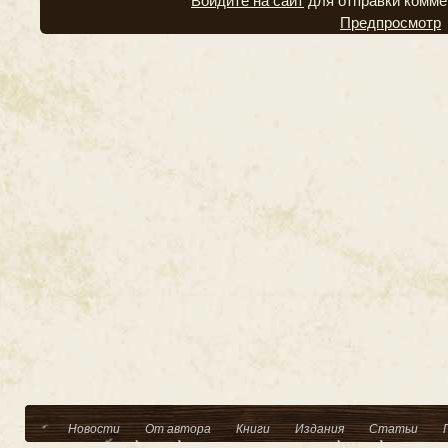
Войдите на сайт
для отправки комме
Предпросмотр
Новости
От автора
Книги
Издания
Статьи