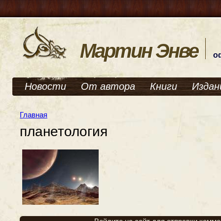
Мартин Энве
о
Новости
От автора
Книги
Издан
Главная
планетология