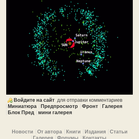
Войдите на сайт
для отправки комментариев
Миниатюра
Предпросмотр
Фронт
Галерея
Блок Пред
мини галерея
Primary menu
Новости
От автора
Книги
Издания
Статьи
Галерея
Форумы
Контакты