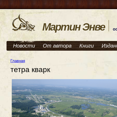
Мартин Энве
о
Новости
От автора
Книги
Издан
Главная
тетра кварк