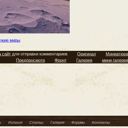
ужие миры
а сайт
для отправки комментариев
Оригинал
Миниатюр
Предпросмотр
Фронт
Галерея
мини галере
и
Издания
Статьи
Галерея
Форумы
Контакты