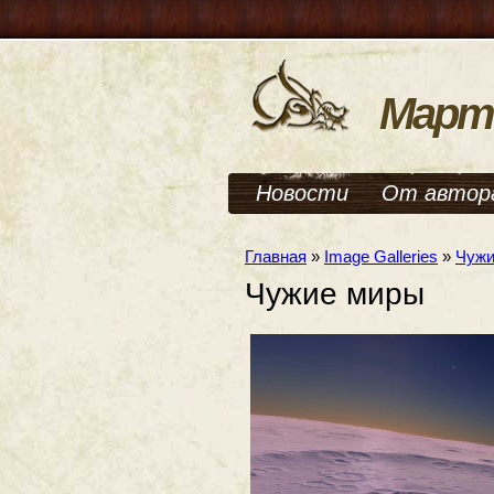
Март
Новости
От автор
Главная
»
Image Galleries
»
Чужи
Чужие миры