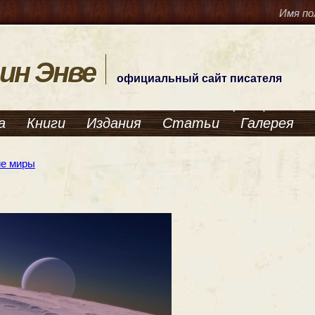
Имя по
ин Энве
официальный сайт писателя
а
Книги
Издания
Статьи
Галерея
е миры