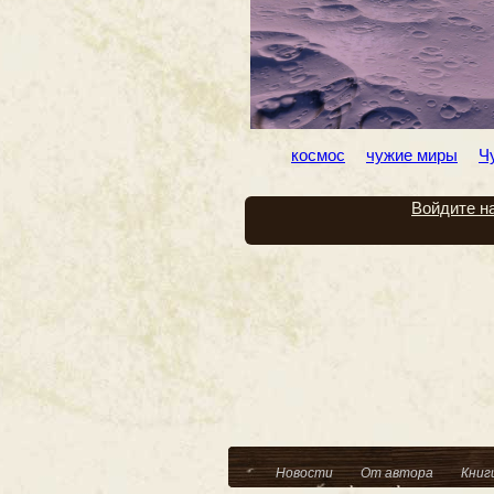
космос
чужие миры
Ч
Войдите н
Новости
От автора
Книг