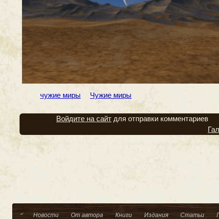
чужие миры
Чужие миры
Войдите на сайт
для отправки комментариев
Га
Новости
От автора
Книги
Издания
Статьи