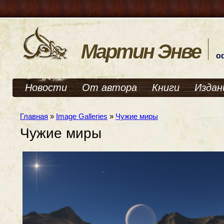
Мартин Энве
о
Новости
От автора
Книги
Издан
Главная
»
Image Galleries
»
Чужие миры
Чужие миры