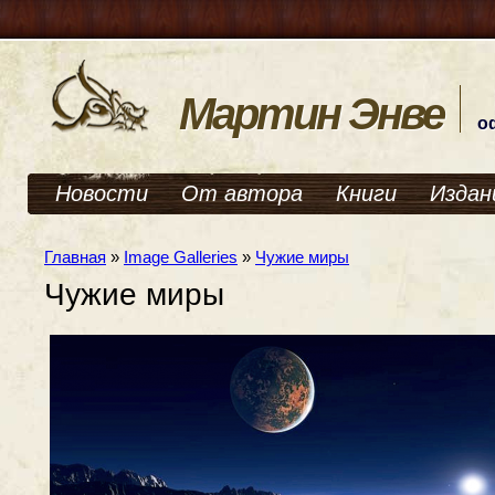
Мартин Энве
о
Новости
От автора
Книги
Издан
Главная
»
Image Galleries
»
Чужие миры
Чужие миры