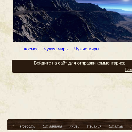
космос
чужие миры
Чужие миры
Войдите на сайт
для отправки комментариев
Га
Новости
От автора
Книги
Издания
Статьи