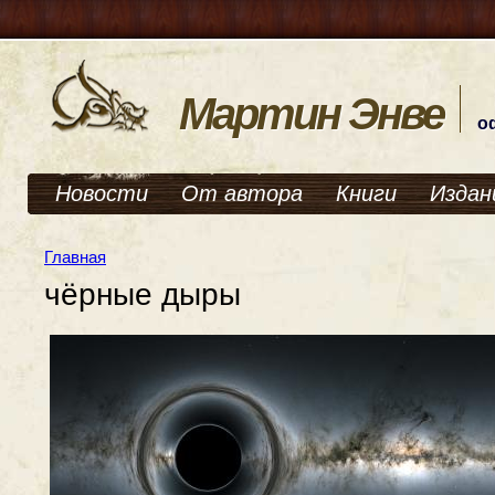
Мартин Энве
о
Новости
От автора
Книги
Издан
Главная
чёрные дыры