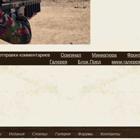
отправки комментариев
Оригинал
Миниатюра
Фрон
Галерея
Блок Пред
мини галере
и
Издания
Статьи
Галерея
Форумы
Контакты