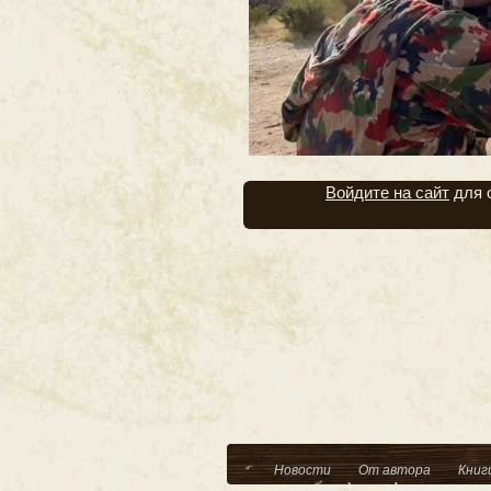
Войдите на сайт
для 
Новости
От автора
Книг