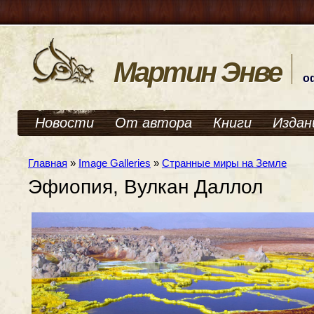
Мартин Энве
о
Новости
От автора
Книги
Издан
Главная
»
Image Galleries
»
Странные миры на Земле
Эфиопия, Вулкан Даллол