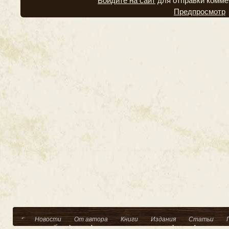
Войдите на сайт
для отправки комме
Предпросмотр
Новости
От автора
Книги
Издания
Статьи