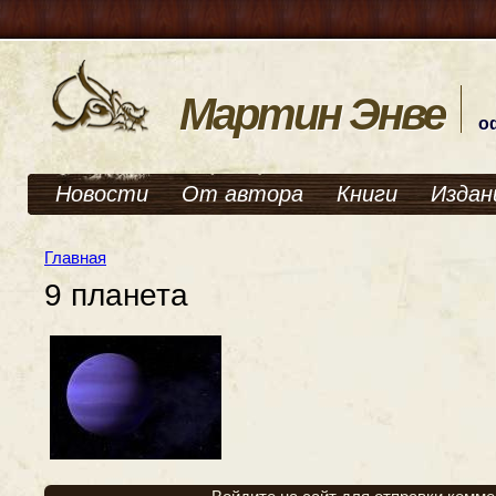
Мартин Энве
о
Новости
От автора
Книги
Издан
Главная
9 планета