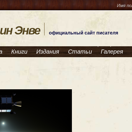
Имя по
ин Энве
официальный сайт писателя
а
Книги
Издания
Статьи
Галерея