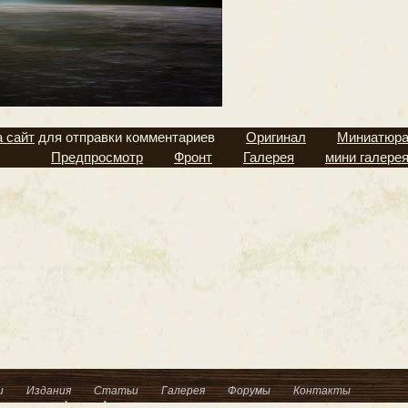
а сайт
для отправки комментариев
Оригинал
Миниатюр
Предпросмотр
Фронт
Галерея
мини галере
и
Издания
Статьи
Галерея
Форумы
Контакты