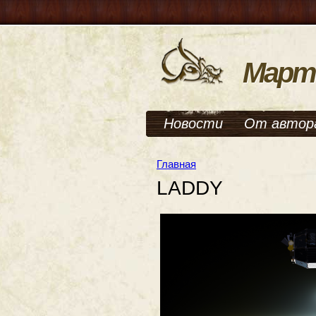
Март
Новости
От автор
Главная
LADDY