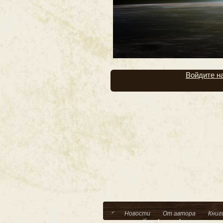
Войдите н
Новости
От автора
Книг