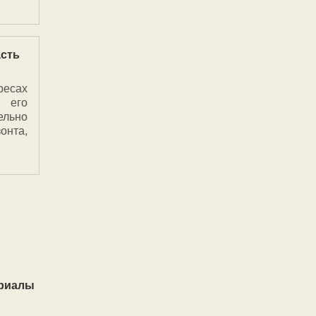
асть
есах
т его
ельно
онта,
ериалы