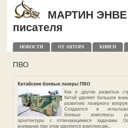
Skip to main content
Skip to search
МАРТИН ЭНВЕ 
писателя
Primary menu
НОВОСТИ
ОТ АВТОРА
КНИГИ
Secondary menu
ПВО
Китайские боевые лазеры ПВО
Как и другие развитые ст
Китай уделяет большое вни
развитию лазерного вооруж
Создаются и испытыва
боевые комплексы ра
архитектуры с отличающимися задачами. О
внимание при этом уделяется комплексам...