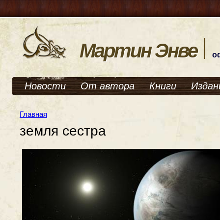
Мартин Энве
о
Новости
От автора
Книги
Издан
Главная
земля сестра