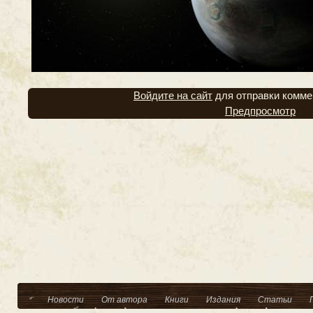
Войдите на сайт
для отправки комме
Предпросмотр
Новости
От автора
Книги
Издания
Статьи