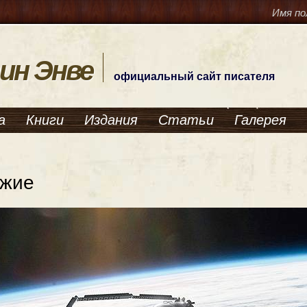
Имя по
ин Энве
официальный сайт писателя
а
Книги
Издания
Статьи
Галерея
ужие