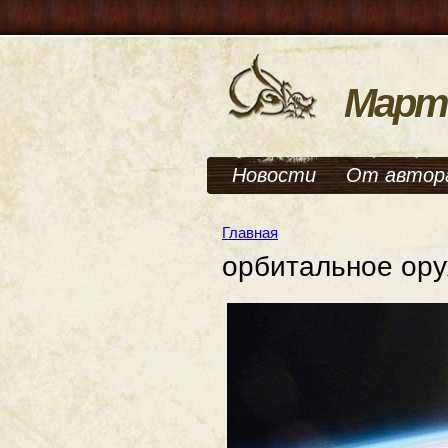
Март
Новости
От автор
Главная
орбитальное ор