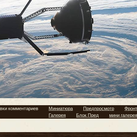
вки комментариев
Миниатюра
Предпросмотр
Фрон
Галерея
Блок Пред
мини галере