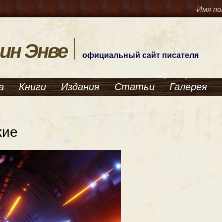
Имя по
ин Энве
официальный сайт писателя
а
Книги
Издания
Статьи
Галерея
жие