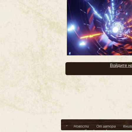
Войдите н
Новости
От автора
Книг