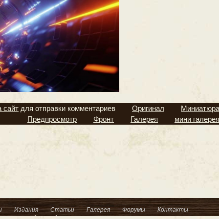
а сайт
для отправки комментариев
Оригинал
Миниатюр
Предпросмотр
Фронт
Галерея
мини галере
и
Издания
Статьи
Галерея
Форумы
Контакты