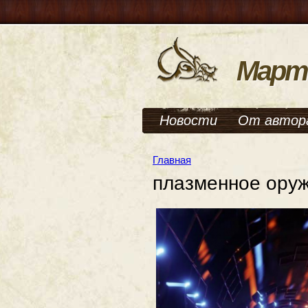
Март
Новости
От автор
Главная
плазменное ору