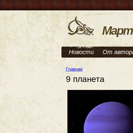
Март
Новости
От автор
Главная
9 планета