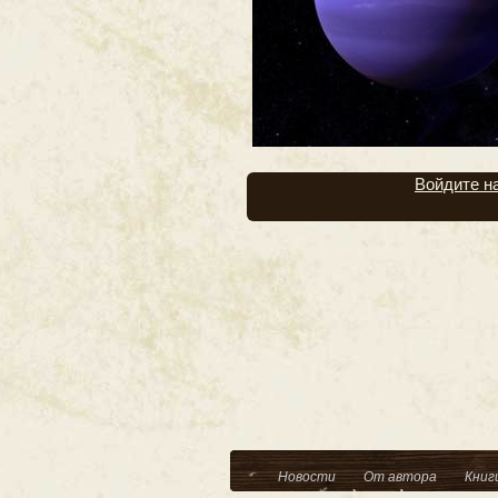
Войдите н
Новости
От автора
Книг