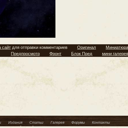
а сайт
для отправки комментариев
Оригинал
Миниатюр
Предпросмотр
Фронт
Блок Пред
мини галере
и
Издания
Статьи
Галерея
Форумы
Контакты