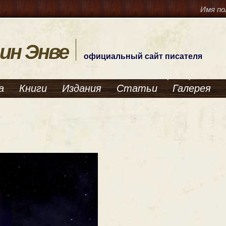
Имя по
ин Энве
официальный сайт писателя
а
Книги
Издания
Статьи
Галерея