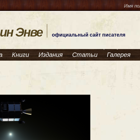
Имя по
ин Энве
официальный сайт писателя
а
Книги
Издания
Статьи
Галерея