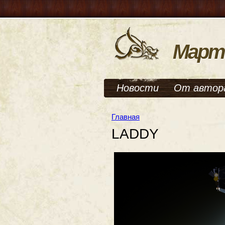
Март
Новости
От автор
Главная
LADDY