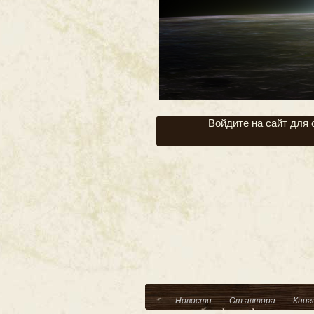
Войдите на сайт
для 
Новости
От автора
Книг