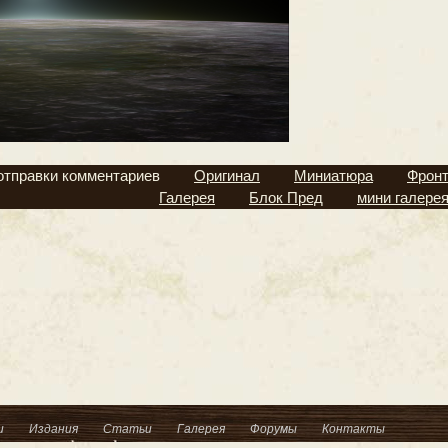
отправки комментариев
Оригинал
Миниатюра
Фрон
Галерея
Блок Пред
мини галере
и
Издания
Статьи
Галерея
Форумы
Контакты