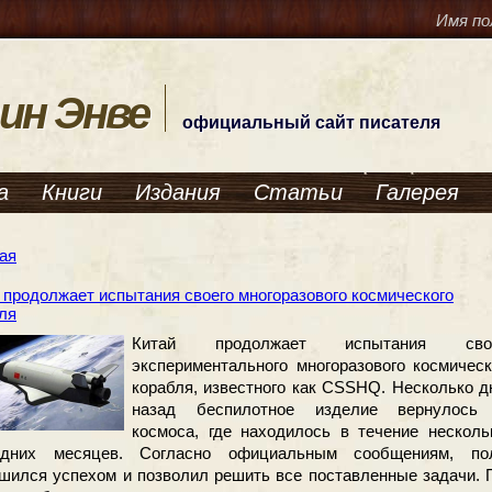
Имя по
ин Энве
официальный сайт писателя
а
Книги
Издания
Статьи
Галерея
ая
 продолжает испытания своего многоразового космического
ля
Китай продолжает испытания свое
экспериментального многоразового космическ
корабля, известного как CSSHQ. Несколько д
назад беспилотное изделие вернулось
космоса, где находилось в течение несколь
едних месяцев. Согласно официальным сообщениям, по
шился успехом и позволил решить все поставленные задачи. 