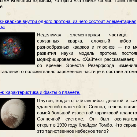
ым» Большим взрывом, который «затопил» космос таинствен
й
» кварков внутри одного протона: из чего состоит элементарная
ца
Неделимая элементарная частица, 
связанных кварка, сложный набор
разнообразных кварков и глюонов — по м
развития науки модель протона постоя
модифицировалась. «Хайтек» рассказывает, 
со времен Эрнеста Резерфорда изменил
тавления о положительно заряженной частице в составе атомн
н: характеристика и факты о планете.
Плутон, когда-то считавшийся девятой и са
удаленной планетой от Солнца, теперь являе
самой большой известной карликовой плането
Солнечной системе. Он был окончател
открыт в 1930 году Клайдом Томбо. Что скрыв
это таинственное небесное тело?