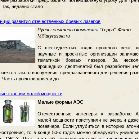
ные разработки представляют потенциальную угрозу для трет
. Так, недавно стало
нции развития отечественных боевых лазеров
Руины опытного комплекса "Терра". Фото
Militaryrussia.ru
С шестидесятых годов прошлого века н
научные и проектные организации занимаю
тематикой боевых лазеров. За нескол
прошедших десятилетий был разработан це
роектов такого вооружения, предназначенного для решения раз
. Часть проектов довели до
ые станции малой мощности
Малые формы АЭС
Отечественные инженеры к разработке 
малой мощности приступили не вчера и даже
позавчера. Если углубиться в историю атомн
остроения, то в конце 50-х годов можно обнаружить уникаль
кт ТЭС-3. Речь идет об энерогосамоходе на гусеничном хо