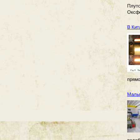
Плуто
Оксфо
В Кит
прямо
Малые