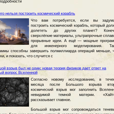
подробности
его нельзя построить космический корабль
Что вам потребуется, если вы задум
построить космический корабль, который дол
долететь до других планет? Конеч
сверхлёгкие материалы, ультрапрочные сплав
прорывные идеи. А ещё — мощные програ
для инженерного моделирования. Та
раммы способны завершить полмиллиарда операций меньше, 
тки, и показать, что случится с
ой взрыв был не один: новая теория физиков дает ответ на
ый вопрос Вселенной
Согласно новому исследованию, в тече
месяца после Большого взрыва вто
космический взрыв мог заполнить Вселен
невидимой темной материи. «Хайт
рассказывает главное.
Большой взрыв мог сопровождаться тенев