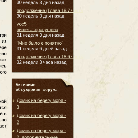
ной
30 недель 3 дня назад
продолжение (Глава 18.7 часть
30 недель 3 дня назад
voe5
пишет:...пропущена
три
31 неделя 3 дня назад
 из
"Мне было е понятно"
ере
31 неделя 6 дней назад
нно
продолжение (Глава 18.6 часть
как
32 недели 3 часа назад
ись
ого
Активные
обсуждения форума
Домик на берегу моря -
мой
3
тся
й в
Домик на берегу моря -
ьно
2
ает
Домик на берегу моря -
2, дополнительные