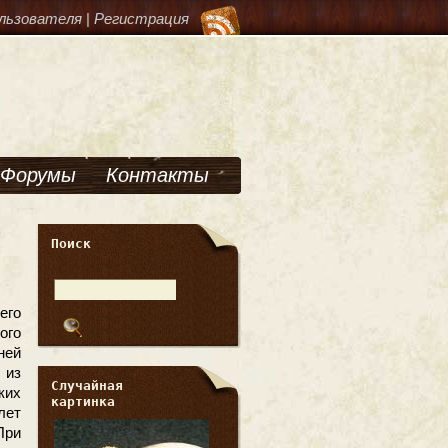
льзователя
|
Регистрация
Форумы
Контакты
Поиск
го
ого
ней
 из
Случайная
ких
картинка
лет
При