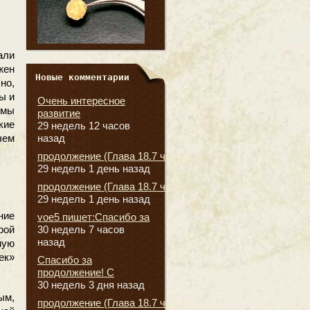
али
жен
Новые комментарии
но,
ы и
Очень интересное
ммы
развитие
кие
29 недель 12 часов
чем
назад
продолжение (Глава 18.7 часть
29 недель 1 день назад
продолжение (Глава 18.7 часть
29 недель 1 день назад
ние
voe5 пишет:Спасибо за
рой
30 недель 7 часов
назад
ную
ек»
Спасибо за
продолжение! С
30 недель 3 дня назад
ым,
продолжение (Глава 18.7 часть