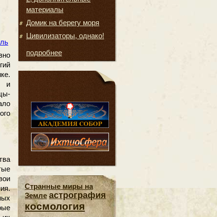
материалы
Домик на берегу моря
Цивилизаторы, однако!
ель
подробнее
вно
гий
ке.
я и
цы-
ало
ого
тва
тые
вои
Странные миры на
ия.
астрография
Земле
ных
космология
рые