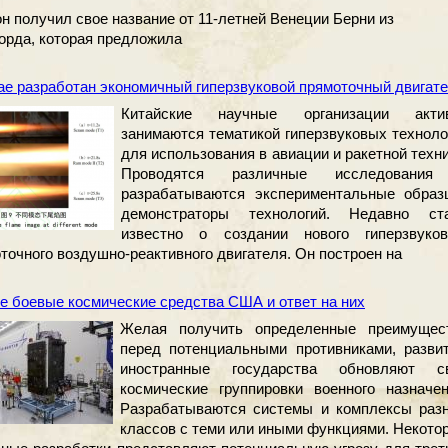
н получил свое название от 11-летней Венеции Берни из
рда, которая предложила
ае разработан экономичный гиперзвуковой прямоточный двигат
Китайские научные организации акти
занимаются тематикой гиперзвуковых техноло
для использования в авиации и ракетной техни
Проводятся различные исследовани
разрабатываются экспериментальные образ
демонстраторы технологий. Недавно ст
известно о создании нового гиперзвуков
точного воздушно-реактивного двигателя. Он построен на
 боевые космические средства США и ответ на них
Желая получить определенные преимущес
перед потенциальными противниками, разви
иностранные государства обновляют с
космические группировки военного назначен
Разрабатываются системы и комплексы раз
классов с теми или иными функциями. Некото