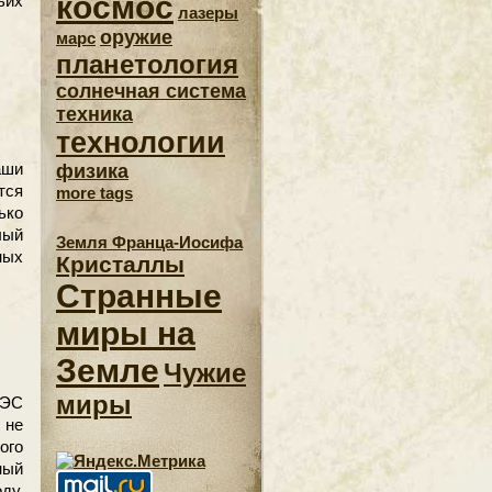
космос
ьих
лазеры
оружие
марс
планетология
солнечная система
техника
технологии
аши
физика
тся
more tags
ько
лый
Земля Франца-Иосифа
ных
Кристаллы
Странные
миры на
Земле
Чужие
миры
АЭС
 не
ого
ный
ду,