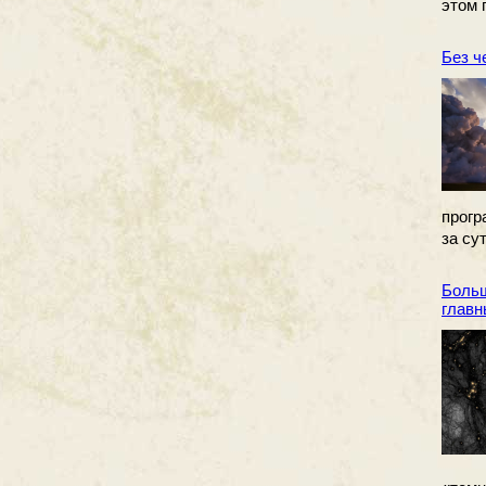
этом 
Без ч
прог
за су
Больш
главн