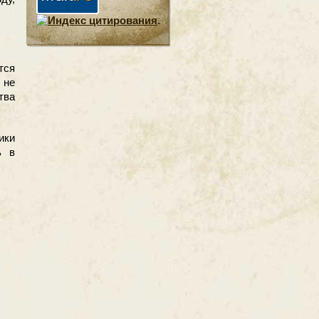
.
тся
 не
тва
ики
ь в