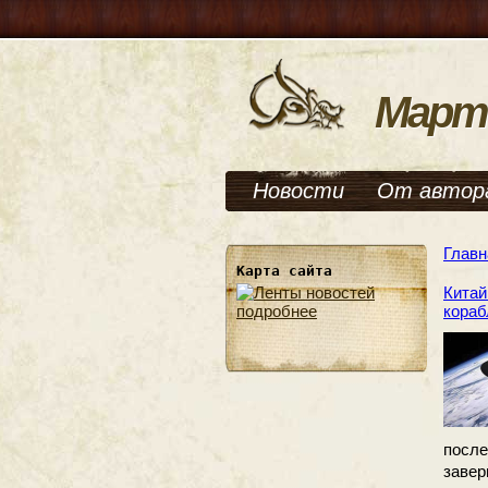
Март
Новости
От автор
Главн
Карта сайта
Китай
кораб
подробнее
посл
завер