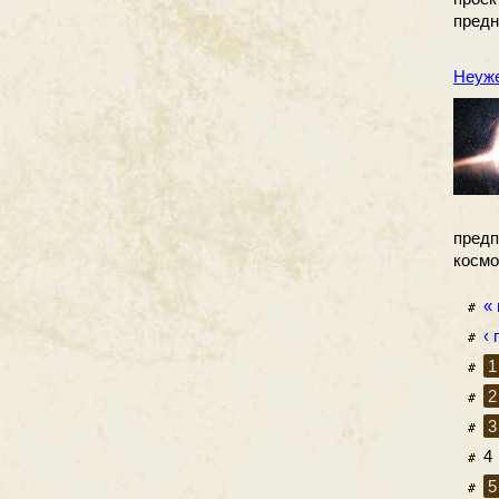
предн
Неуже
предп
космо
«
‹
1
2
3
4
5