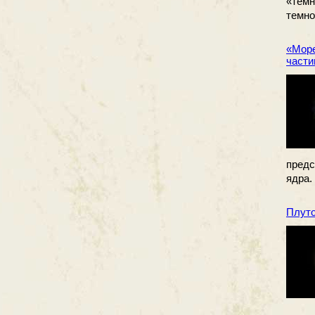
«темн
темно
«Море
части
предс
ядра.
Плуто