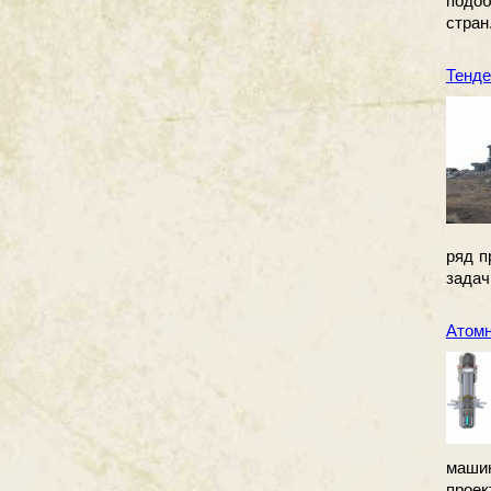
подоб
стран
Тенде
ряд п
задач
Атомн
машин
прое