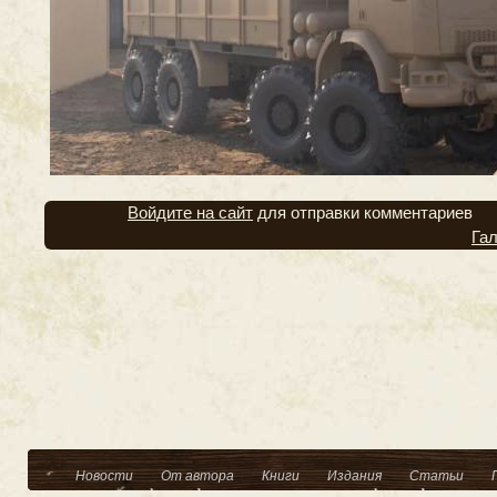
Войдите на сайт
для отправки комментариев
Га
Новости
От автора
Книги
Издания
Статьи