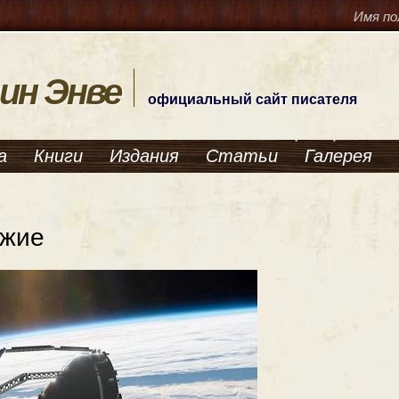
Имя по
ин Энве
официальный сайт писателя
а
Книги
Издания
Статьи
Галерея
ужие