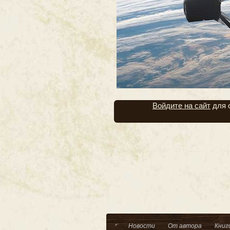
Войдите на сайт
для 
Новости
От автора
Книг