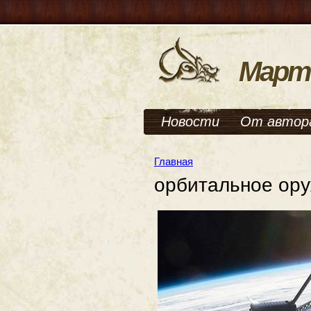
Март
Новости
От автор
Главная
орбитальное ор