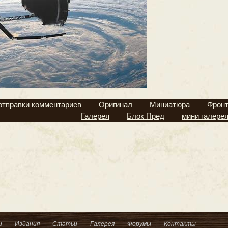
отправки комментариев
Оригинал
Миниатюра
Фрон
Галерея
Блок Пред
мини галере
и
Издания
Статьи
Галерея
Форумы
Контакты