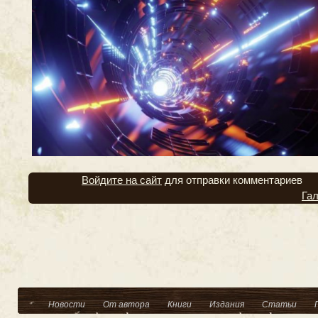
Войдите на сайт
для отправки комментариев
Га
Новости
От автора
Книги
Издания
Статьи