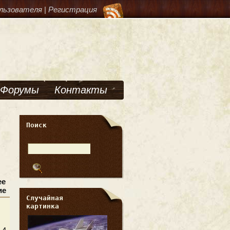
льзователя
|
Регистрация
Форумы
Контакты
Поиск
ее
ие
Случайная
картинка