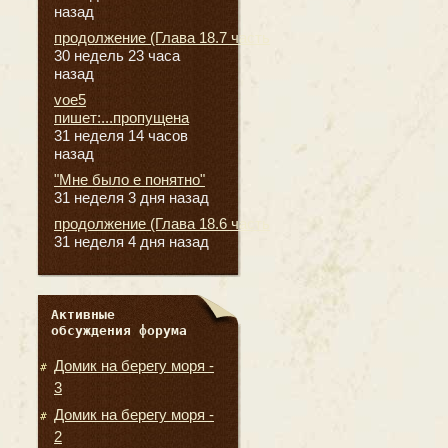
назад
продолжение (Глава 18.7 часть
30 недель 23 часа
назад
voe5
пишет:...пропущена
31 неделя 14 часов
назад
"Мне было е понятно"
31 неделя 3 дня назад
продолжение (Глава 18.6 часть
31 неделя 4 дня назад
Активные
обсуждения форума
Домик на берегу моря -
3
Домик на берегу моря -
2