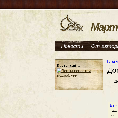
Март
Новости
От автор
Главн
Карта сайта
До
подробнее
Д
Вычи
Чег
отс