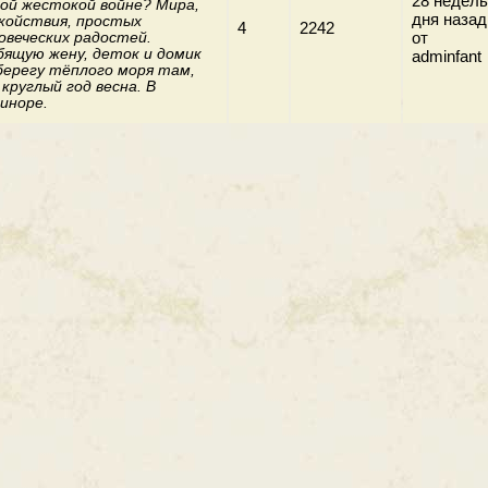
28 недель
ой жестокой войне? Мира,
дня назад
койствия, простых
4
2242
от
овеческих радостей.
ящую жену, деток и домик
adminfant
берегу тёплого моря там,
 круглый год весна. В
иноре.