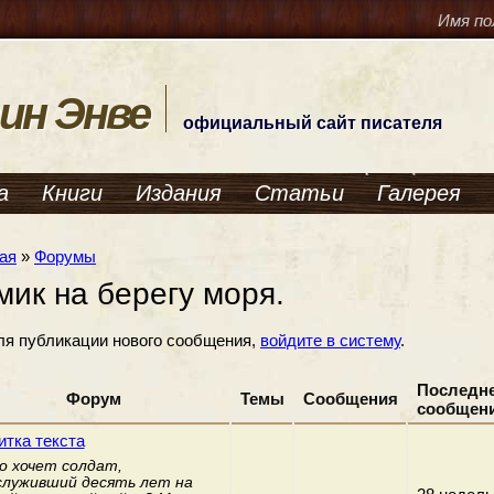
Имя по
ин Энве
официальный сайт писателя
а
Книги
Издания
Статьи
Галерея
ая
»
Форумы
мик на берегу моря.
ля публикации нового сообщения,
войдите в систему
.
Последн
Форум
Темы
Сообщения
сообщен
тка текста
о хочет солдат,
луживший десять лет на