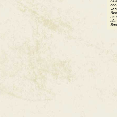
сам
спо
чел
Люб
на 
где
Вал