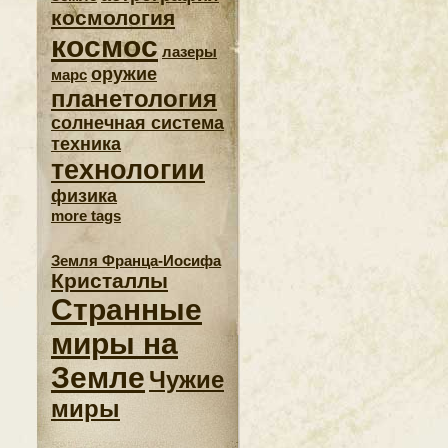
космология
космос
лазеры
оружие
марс
планетология
солнечная система
техника
технологии
физика
more tags
Земля Франца-Иосифа
Кристаллы
Странные
миры на
Земле
Чужие
миры