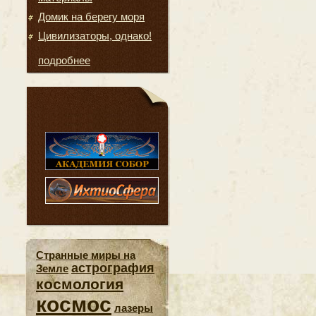
Домик на берегу моря
Цивилизаторы, однако!
подробнее
Странные миры на
астрография
Земле
космология
космос
лазеры