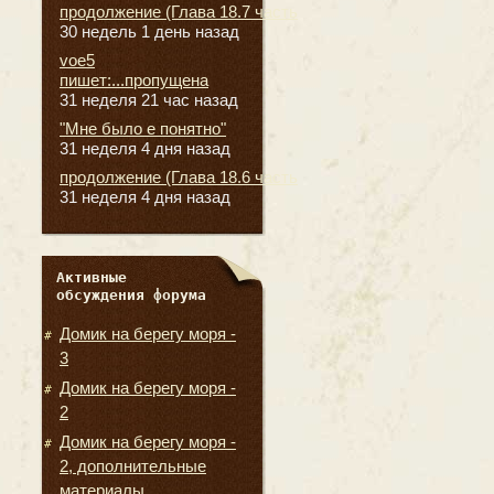
продолжение (Глава 18.7 часть
30 недель 1 день назад
voe5
пишет:...пропущена
31 неделя 21 час назад
"Мне было е понятно"
31 неделя 4 дня назад
продолжение (Глава 18.6 часть
31 неделя 4 дня назад
Активные
обсуждения форума
Домик на берегу моря -
3
Домик на берегу моря -
2
Домик на берегу моря -
2, дополнительные
материалы