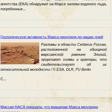
агентства (ЕКА) обнаружил на Марсе залежи водяного льда,
погребенные...
Геологическую активность Марса продлили до наших дней
Разломы в области Cerberus Fossae,
расположенной на обширной
марсианской равнине Элизий,
прорезают холмы и кратеры, что
свидетельствует об их
относительной молодости / © ESA, DLR, FU Berlin
С...
Миссия НАСА показала, что вращение Марса медленно