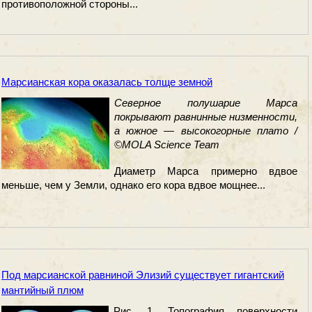
противоположной стороны...
Марсианская кора оказалась толще земной
Северное полушарие Марса
покрывают равнинные низменности,
а южное — высокогорные плато /
©MOLA Science Team
Диаметр Марса примерно вдвое
меньше, чем у Земли, однако его кора вдвое мощнее...
Под марсианской равниной Элизий существует гигантский
мантийный плюм
Рис. 1. Топография поверхности