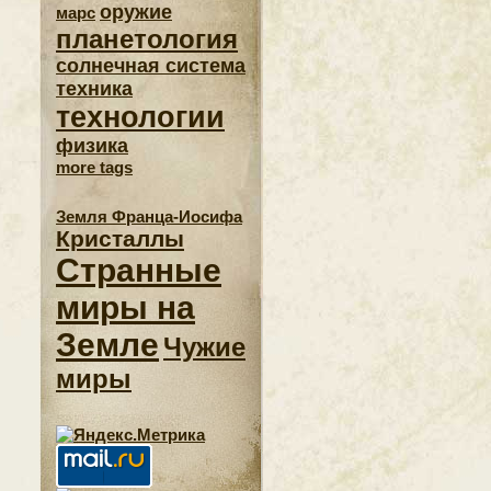
оружие
марс
планетология
солнечная система
техника
технологии
физика
more tags
Земля Франца-Иосифа
Кристаллы
Странные
миры на
Земле
Чужие
миры