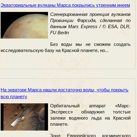
Экваториальные вулканы Марса покрылись утренним инеем
Сгенерированная проекция вулканов
Провинции Фарсида, сделанная по
данным Mars Express / © ESA, DLR,
FU Berlin
Без воды мы не сможем создать
исследовательскую базу на Красной планете, но...
На экваторе Марса нашли достаточно воды, чтобы покрыть
всю планету
Орбитальный аппарат «Марс-
Экспресс» обнаружил толстые
залежи водяного льда на Красной
планете.
Зонд Европейского космического