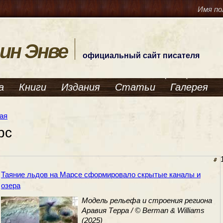
Имя по
ин Энве
официальный сайт писателя
а
Книги
Издания
Статьи
Галерея
ая
рс
Таяние льдов на Марсе сформировало скрытые каналы и
озера
Модель рельефа и строения региона
Аравия Терра / © Berman & Williams
(2025)