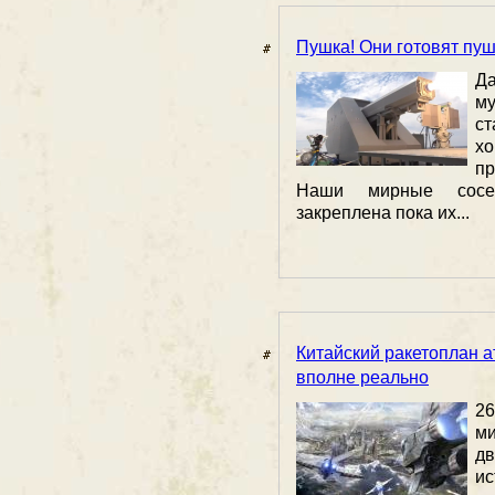
Пушка! Они готовят пуш
Да
му
с
х
п
Наши мирные сосед
закреплена пока их...
Китайский ракетоплан ат
вполне реально
26
ми
д
и