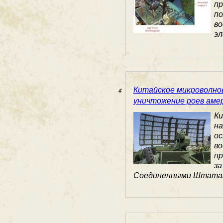
п
п
в
эл
Китайское микроволнов
уничтожение роев аме
К
н
о
во
пр
за
Соединенными Штатами,