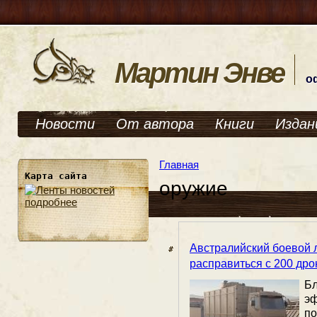
Мартин Энве
о
Новости
От автора
Книги
Издан
Главная
Карта сайта
оружие
подробнее
Австралийский боевой 
расправиться с 200 др
Б
э
по