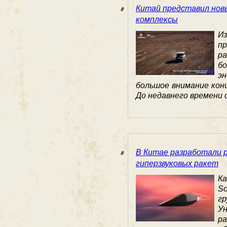
Китай представил нов
комплексы
Из
п
р
б
эн
большое внимание кон
До недавнего времени о
В Китае разработали 
гиперзвуковых ракет
Ка
So
г
У
р