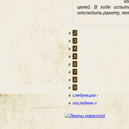
о
целей. В ходе испыт
отследить ракету, лет
2
3
4
5
6
7
8
9
следующая ›
последняя »