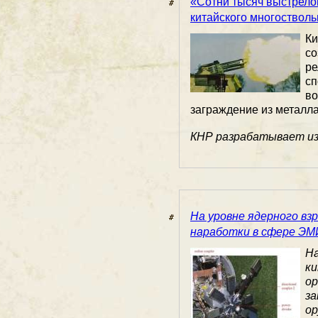
«Сотни тысяч выстрелов
китайского многостволь
Ки
со
р
с
в
заграждение из металла
КНР разрабатывает изд
На уровне ядерного вз
наработки в сфере ЭМ
Н
к
о
з
о