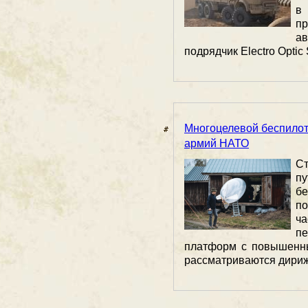
в
п
а
подрядчик Electro Optic
Многоцелевой беспилот
армий НАТО
С
п
б
п
ч
п
платформ с повышенн
рассматриваются дирижа