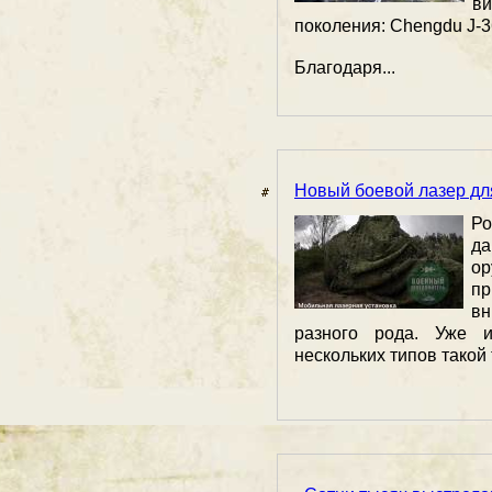
ви
поколения: Chengdu J-3
Благодаря...
Новый боевой лазер дл
Р
да
о
пр
в
разного рода. Уже 
нескольких типов такой 