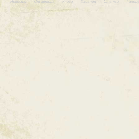
Новости
От автора
Книги
Издания
Статьи
Галер