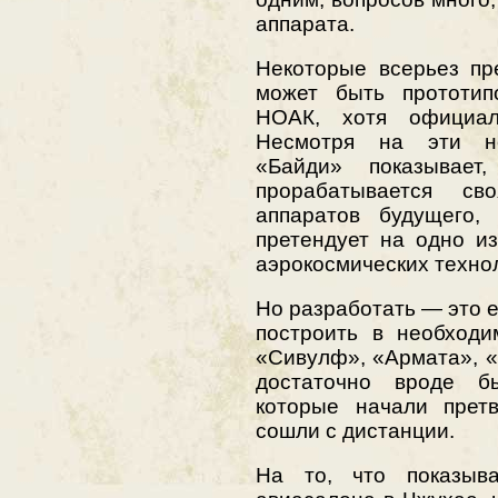
аппарата.
Некоторые всерьез пр
может быть прототи
НОАК, хотя официал
Несмотря на эти не
«Байди» показывает
прорабатывается св
аппаратов будущего,
претендует на одно и
аэрокосмических техно
Но разработать — это е
построить в необходи
«Сивулф», «Армата», 
достаточно вроде б
которые начали прет
сошли с дистанции.
На то, что показыв