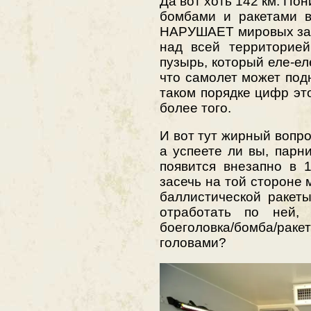
Да вот хоть 142 км. Пон
бомбами и ракетами в
НАРУШАЕТ мировых зак
над всей территорие
пузырь, который еле-еле
что самолет может подн
таком порядке цифр эт
более того.
И вот тут жирный воп
а успеете ли вы, парни
появится внезапно в 
засечь на той стороне
баллистической ракет
отработать по ней,
боеголовка/бомба/ракета
головами?