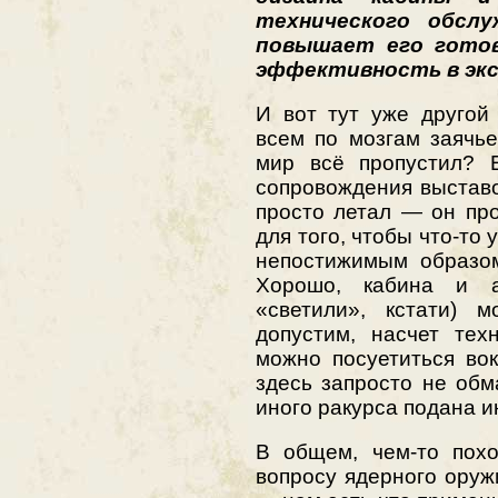
технического обслу
повышает его гото
эффективность в эк
И вот тут уже другой
всем по мозгам заячье
мир всё пропустил? 
сопровождения выставо
просто летал — он пр
для того, чтобы что-то 
непостижимым образом
Хорошо, кабина и а
«светили», кстати) м
допустим, насчет тех
можно посуетиться вок
здесь запросто не обм
иного ракурса подана 
В общем, чем-то похо
вопросу ядерного оружи