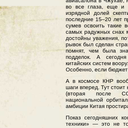
авиасалона в Чжухае, 
во все глаза, еще и 
изрядной долей скепт
последние 15–20 лет п
сумев освоить такие 
самых радужных снах 
достойны уважения, по
рывок был сделан стран
помнят, чем была зн
подделок. А сегодня
китайских систем воор
Особенно, если бюджет
А в космосе КНР вооб
шаги вперед. Тут стоит 
(вторая после СС
национальной орбитал
амбиции Китая простира
Показ сегодняшних ко
техники» — это не то