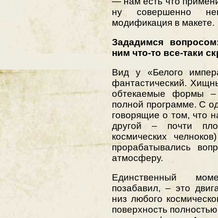
— нам есть что применит
ну совершенно не
модификация в макете.
Зададимся вопросом:
ним что-то все-таки с
Вид у «Белого импера
фантастический. Хищны
обтекаемые формы – 
полной программе. С о
говорящие о том, что 
другой – почти пло
космических челноков
прорабатывались воп
атмосферу.
Единственный моме
позабавил, – это дви
низ любого космическог
поверхность полностью