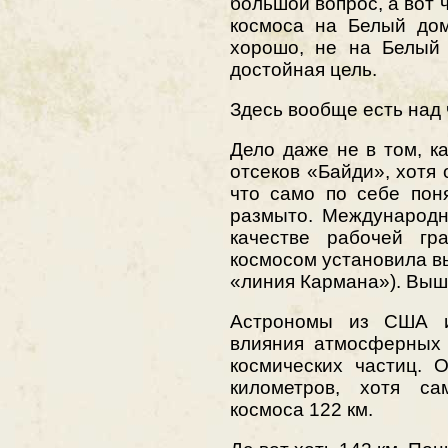
большой вопрос, а вот 
космоса на Белый до
хорошо, не на Белый 
достойная цель.
Здесь вообще есть над 
Дело даже не в том, к
отсеков «Байди», хотя 
что само по себе пон
размыто. Международн
качестве рабочей г
космосом установила вы
«линия Кармана»). Выше
Астрономы из США и
влияния атмосферных 
космических частиц. 
километров, хотя с
космоса 122 км.