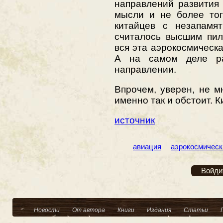
направлений развития
мысли и не более тог
китайцев с незапамя
считалось высшим пил
вся эта аэрокосмическа
А на самом деле р
направлении.
Впрочем, уверен, не мн
именно так и обстоит. 
источник
авиация
аэрокосмическ
Войди
Новости
От автора
Книги
Издания
Статьи