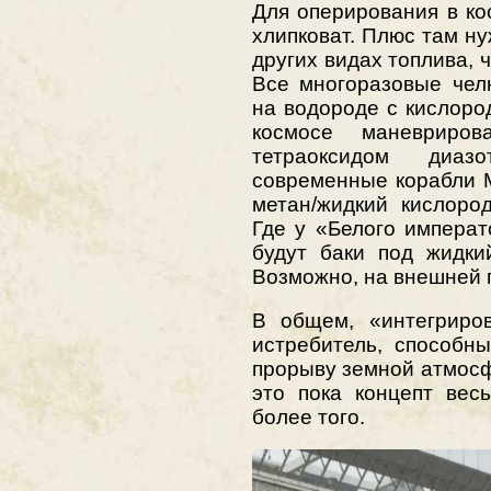
Для оперирования в ко
хлипковат. Плюс там ну
других видах топлива, ч
Все многоразовые чел
на водороде с кислород
космосе маневриро
тетраоксидом диазо
современные корабли 
метан/жидкий кислоро
Где у «Белого императ
будут баки под жидки
Возможно, на внешней 
В общем, «интегриров
истребитель, способн
прорыву земной атмос
это пока концепт вес
более того.