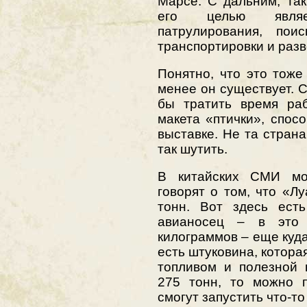
Марсе. С дальним, так
его целью являе
патрулирования, поис
транспортировки и разв
Понятно, что это тоже
менее он существует. С
бы тратить время раб
макета «птички», спос
выставке. Не та страна
так шутить.
В китайских СМИ мо
говорят о том, что «Л
тонн. Вот здесь ест
авианосец – в это 
килограммов – еще куда
есть штуковина, которая
топливом и полезной 
275 тонн, то можно п
смогут запустить что-то