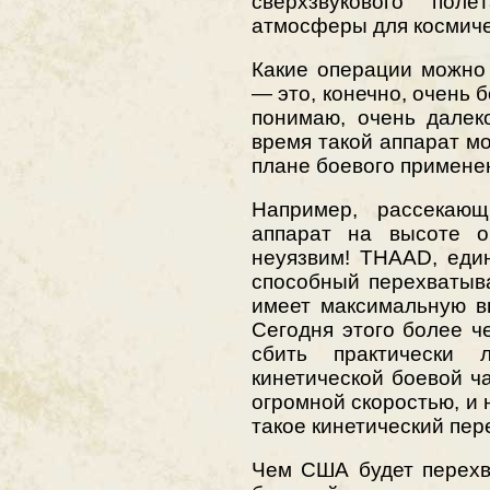
сверхзвукового пол
атмосферы для космиче
Какие операции можно
— это, конечно, очень б
понимаю, очень далек
время такой аппарат м
плане боевого примене
Например, рассекаю
аппарат на высоте 
неуязвим! THAAD, еди
способный перехватыв
имеет максимальную в
Сегодня этого более ч
сбить практически
кинетической боевой ча
огромной скоростью, и 
такое кинетический пер
Чем США будет перехв