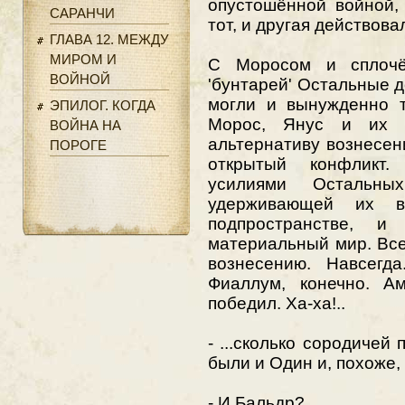
опустошённой войной,
САРАНЧИ
тот, и другая действова
ГЛАВА 12. МЕЖДУ
МИРОМ И
С Моросом и сплочё
ВОЙНОЙ
'бунтарей' Остальные д
могли и вынужденно т
ЭПИЛОГ. КОГДА
Морос, Янус и их 
ВОЙНА НА
альтернативу вознесен
ПОРОГЕ
открытый конфликт
усилиями Остальны
удерживающей их в
подпространстве, 
материальный мир. Все
вознесению. Навсегда
Фиаллум, конечно. А
победил. Ха-ха!..
- ...сколько сородичей 
были и Один и, похоже, 
- И Бальдр?