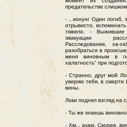
момент их создания
предательстве слишком
- ...конунг Один погиб,
отрывисто, вспоминать
тяжело. - Выжившие
эвакуации рассл
Расследование, ха-х
разобраться в происше
меня виновным в ги
халатность" при подгот
- Странно, друг мой Ло
уверяю тебя, в смерти 
вины.
Локи поднял взгляд на с
- Ты же знаешь виновног
- Хм... знаю. Скорее, в