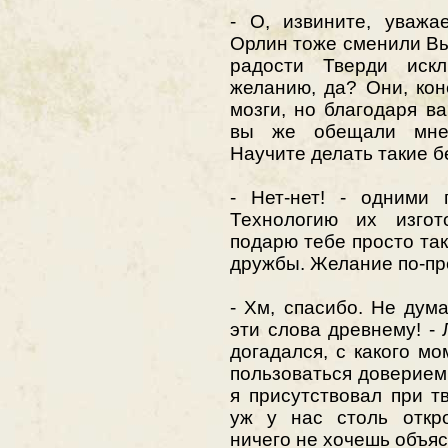
- О, извините, уваж
Орлин тоже сменили В
радости Тверди искл
желанию, да? Они, кон
мозги, но благодаря ва
вы же обещали мне
Научите делать такие б
- Нет-нет! - одними 
Технологию их изгот
подарю тебе просто так
дружбы. Желание по-пр
- Хм, спасибо. Не дума
эти слова древнему! - 
догадался, с какого м
пользоваться доверием
я присутствовал при тв
уж у нас столь откро
ничего не хочешь объяс