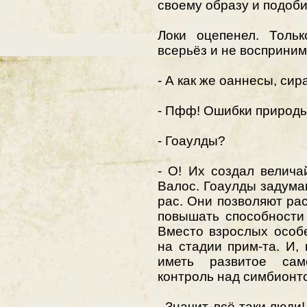
своему образу и подоб
Локи оцепенел. Тольк
всерьёз и не восприним
- А как же оаннесы, сир
- Пфф! Ошибки природы,
- Гоаулды?
- О! Их создал велич
Валос. Гоаулды задума
рас. Они позволяют ра
повышать способности
Вместо взрослых особ
на стадии прим-та. И,
иметь развитое сам
контроль над симбионт
- Значит, всё-таки люди!