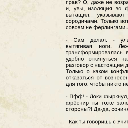
прав? О, даже не возр
и, увы, изоляция во 
вытащил, указываю
сородичами. Только во
совсем не фёрлингами..
- Сам делал, - улы
вытягивая ноги. Ле
трансформировалась в
удобно откинуться на
разговор с настоящим д
Только о каком конфл
отказаться от вознесе
для того, чтобы никто 
- Пфф! - Локи фыркнул,
фрёснир ты тоже зале
стороны?! Да-да, сочин
- Как ты говоришь с Учи