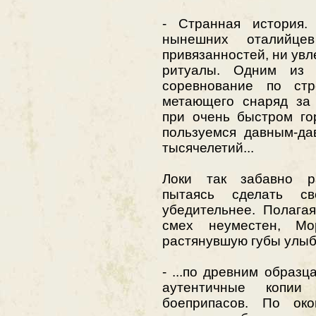
- Странная история.
нынешних оталийце
привязанностей, ни увл
ритуалы. Одним из 
соревнование по стр
метающего снаряд за 
при очень быстром го
пользуемся давным-да
тысячелетий...
Локи так забавно р
пытаясь сделать с
убедительнее. Полагая
смех неуместен, Мо
растянувшую губы улыб
- ...по древним образ
аутентичные копии
боеприпасов. По око