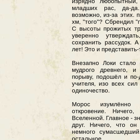
изрядно любопытный,
младших рас, да-да.
возможно, из-за этих. 
хм, "того"? Сбрендил 
С высоты прожитых тр
уверенно утверждат
сохранить рассудок. 
лет! Это и представить-
Внезапно Локи стало 
мудрого древнего, и
порыву, подошёл и по
учителя, изо всех сил
одиночество.
Морос изумлённо 
откровение. Ничего
Вселенной. Главное - зн
друг. Ничего, что он
немного сумасшедший.
остальное...