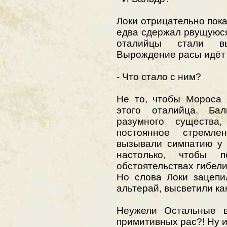
Локи отрицательно пок
едва сдержал рвущуюся
оталийцы стали вы
Вырождение расы идёт
- Что стало с ним?
Не то, чтобы Мороса 
этого оталийца. Ба
разумного существа
постоянное стремле
вызывали симпатию у 
настолько, чтобы 
обстоятельствах гибели
Но слова Локи зацепи
альтерай, высветили ка
Неужели Остальные 
примитивных рас?! Ну и