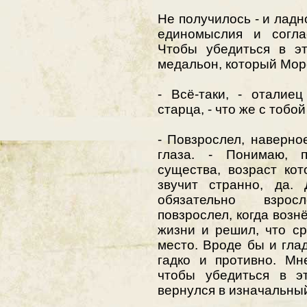
Не получилось - и ладно
единомыслия и согла
Чтобы убедиться в эт
медальон, который Моро
- Всё-таки, - оталие
старца, - что же с тобо
- Повзрослел, наверно
глаза. - Понимаю, 
существа, возраст кот
звучит странно, да. 
обязательно взрос
повзрослел, когда возн
жизни и решил, что ср
место. Вроде бы и глад
гадко и противно. Мн
чтобы убедиться в эт
вернулся в изначальный