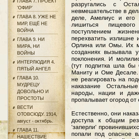
ГЛАВА 7. ПРОЕКТ
разругались с Оста
'ОФИР'
невмешательстве в дел
ГЛАВА 8. УЖЕ НЕ
деле, Амелиус и его 
МИР, ЕЩЁ НЕ
лишиться пищевого
ВОЙНА
поступлением жизне
перехватить излишне 
ГЛАВА 9. НИ
Орлина или Омы. Их м
МИРА, НИ
созданиях вызывала у
ВОЙНЫ
поклонения. И молили
ИНТЕРЛЮДИЯ 4.
(тут подпитка шла бы
ПЯТЫЙ АНГЕЛ
Маниту и Оме Десале.
ГЛАВА 10.
не реагировать на под
МУДРЕЦУ
наказание Остальные
ДОВОЛЬНО И
народы, нации и даж
ПРОСТОТЫ
пропалывает огород от 
ВЕСТИ
Естественно, они наказ
ОТОВСЮДУ. 1914,
доступа к общим рез
август - октябрь.
'заперли' провинивших
ГЛАВА 11.
попали под опасное в
НАШЕСТВИЕ