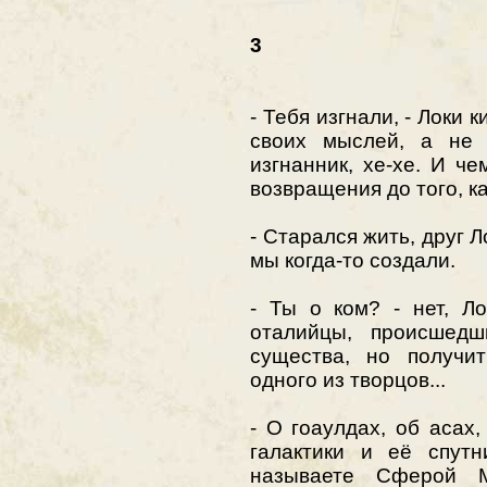
3
- Тебя изгнали, - Локи
своих мыслей, а не 
изгнанник, хе-хе. И ч
возвращения до того, к
- Старался жить, друг Л
мы когда-то создали.
- Ты о ком? - нет, Л
оталийцы, происшедш
существа, но получи
одного из творцов...
- О гоаулдах, об асах,
галактики и её спутн
называете Сферой 