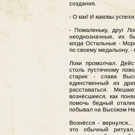
создания.
- О как! И каковы успех
- Помаленьку, друг Л
неоднозначные, их б
когда Остальные - Мор
по своему медальону, -
Локи промолчал. Дейс
столь пустячному пов
старик - слава Вы
единственный из дре
расставаться. Меша
вознёсшиеся, как поня
помочь бедный оталие
побывал на Высоком Не
Вознёсся - вернулся...
это обычный ритуал,