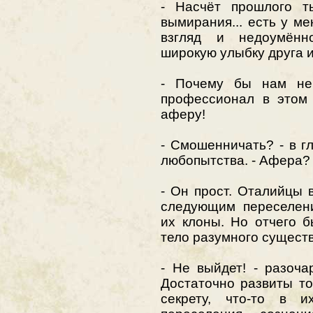
- Насчёт прошлого т
вымирания... есть у м
взгляд и недоумённ
широкую улыбку друга и
- Почему бы нам не
профессионал в этом 
аферу!
- Смошенничать? - в г
любопытства. - Афера? 
- Он прост. Оталийцы 
следующим переселен
их клоны. Но отчего 
тело разумного сущест
- Не выйдет! - разоча
Достаточно развиты то
секрету, что-то в и