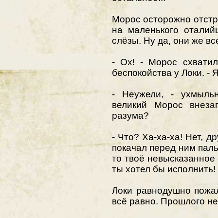
Морос осторожно отстра
на маленького оталий
слёзы. Ну да, они же вс
- Ох! - Морос схватил
беспокойства у Локи. - 
- Неужели, - ухмыльн
великий Морос внеза
разума?
- Что? Ха-ха-ха! Нет, д
покачал перед ним пальц
то твоё невысказанное
ты хотел бы исполнить!
Локи равнодушно пожа
всё равно. Прошлого не