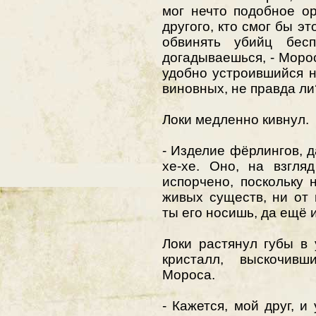
мог нечто подобное ор
другого, кто смог бы эт
обвинять убийц бе
догадываешься, - Моро
удобно устроившийся на
виновных, не правда ли
Локи медленно кивнул.
- Изделие фёрлингов, 
хе-хе. Оно, на взгля
испорчено, поскольку 
живых существ, ни от
ты его носишь, да ещё и
Локи растянул губы в
кристалл, выскочивш
Мороса.
- Кажется, мой друг, и