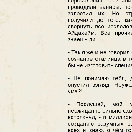
переселения сознан
проводили ваниры, по
запретил их. Но от
получили до того, ка
свернуть все исследо
Айдахейм. Все прочи
знаешь ли.
- Так я же и не говорил
сознание оталийца в т
бы не изготовить спец
- Не понимаю тебя, д
опустил взгляд. Неуж
ума?!
- Послушай, мой м
неожиданно сильно схва
встряхнул, - я миллио
созданию разумных ра
всех и знаю, о чём г