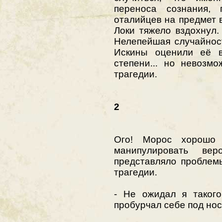
переноса сознания, 
оталийцев на предмет в
Локи тяжело вздохнул.
Нелепейшая случайнос
Искины оценили её в
степени... но невозм
трагедии.
2
Ого! Морос хорошо 
манипулировать ве
представляло проблем
трагедии.
- Не ожидал я такого
пробурчал себе под но