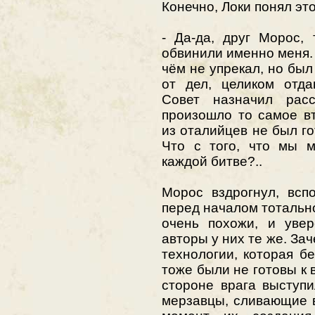
Конечно, Локи понял это
- Да-да, друг Морос,
обвинили именно меня. 
чём не упрекал, но бы
от дел, целиком отд
Совет назначил рас
произошло то самое в
из оталийцев не был г
Что с того, что мы м
каждой битве?..
Морос вздрогнул, всп
перед началом тотальн
очень похожи, и увер
авторы у них те же. За
технологии, которая б
тоже были не готовы к 
стороне врага выступ
мерзавцы, сливающие в