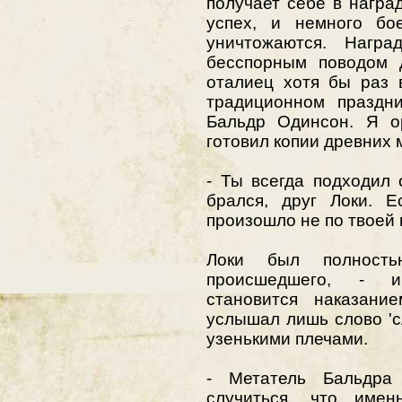
получает себе в награ
успех, и немного бо
уничтожаются. Награ
бесспорным поводом д
оталиец хотя бы раз 
традиционном праздни
Бальдр Одинсон. Я о
готовил копии древних 
- Ты всегда подходил 
брался, друг Локи. Е
произошло не по твоей 
Локи был полность
происшедшего, - и
становится наказан
услышал лишь слово 'с
узенькими плечами.
- Метатель Бальдра
случиться, что име