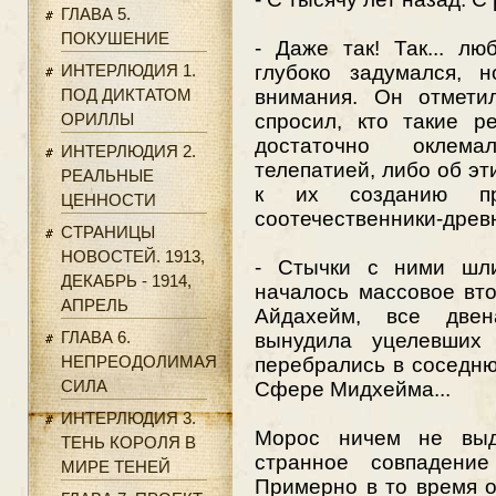
ГЛАВА 5.
ПОКУШЕНИЕ
- Даже так! Так... л
ИНТЕРЛЮДИЯ 1.
глубоко задумался, 
ПОД ДИКТАТОМ
внимания. Он отмети
ОРИЛЛЫ
спросил, кто такие р
достаточно оклема
ИНТЕРЛЮДИЯ 2.
телепатией, либо об эт
РЕАЛЬНЫЕ
к их созданию пр
ЦЕННОСТИ
соотечественники-древн
СТРАНИЦЫ
НОВОСТЕЙ. 1913,
- Стычки с ними шли
ДЕКАБРЬ - 1914,
началось массовое вт
АПРЕЛЬ
Айдахейм, все двен
ГЛАВА 6.
вынудила уцелевших 
НЕПРЕОДОЛИМАЯ
перебрались в соседнюю
СИЛА
Сфере Мидхейма...
ИНТЕРЛЮДИЯ 3.
Морос ничем не выд
ТЕНЬ КОРОЛЯ В
странное совпадение
МИРЕ ТЕНЕЙ
Примерно в то время о