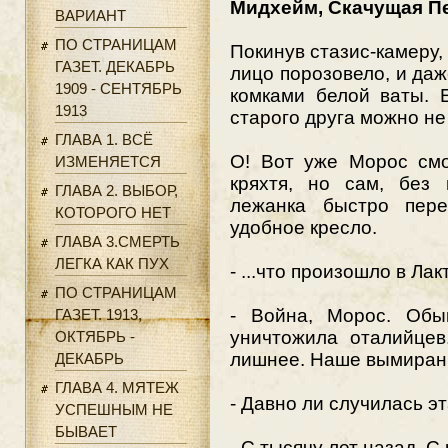
Мидхейм, Скачущая П
ВАРИАНТ
ПО СТРАНИЦАМ
Покинув стазис-камеру,
ГАЗЕТ. ДЕКАБРЬ
лицо порозовело, и да
1909 - СЕНТЯБРЬ
комками белой ваты. 
1913
старого друга можно не
ГЛАВА 1. ВСЁ
О! Вот уже Морос смо
ИЗМЕНЯЕТСЯ
кряхтя, но сам, без 
ГЛАВА 2. ВЫБОР,
лежанка быстро пере
КОТОРОГО НЕТ
удобное кресло.
ГЛАВА 3.СМЕРТЬ
ЛЕГКА КАК ПУХ
- ...что произошло в Ла
ПО СТРАНИЦАМ
- Война, Морос. Обы
ГАЗЕТ. 1913,
уничтожила оталийцев.
ОКТЯБРЬ -
лишнее. Наше вымирани
ДЕКАБРЬ
ГЛАВА 4. МЯТЕЖ
- Давно ли случилась э
УСПЕШНЫМ НЕ
БЫВАЕТ
- С тысячу лет назад. С