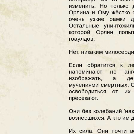
изменить. Но только 
Орлина и Ому жёстко 
очень узкие рамки д
Остальные уничтожил
которой Орлин попы
гоаулдов.
Нет, никаким милосерди
Если обратится к ле
напоминают не анг
изображать, а дем
мучениями смертных. О
освободиться от их
пресекают.
Они без колебаний 'на
вознёсшихся. А кто им 
Их сила. Они почти в