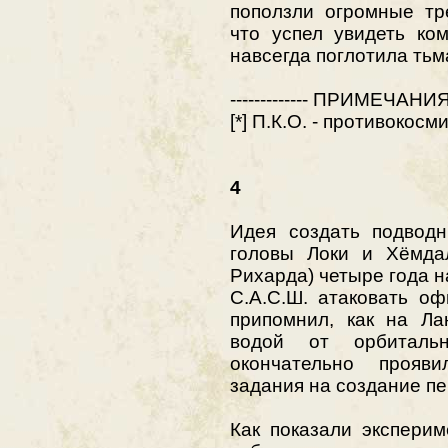
поползли огромные тр
что успел увидеть ко
навсегда поглотила тьм
------------- ПРИМЕЧАНИЯ ---
[*] П.К.О. - противокос
4
Идея создать подводн
головы Локи и Хёмдал
Рихарда) четыре года 
С.А.С.Ш. атаковать о
припомнил, как на Ла
водой от орбиталь
окончательно прояв
задания на создание пе
Как показали экспери