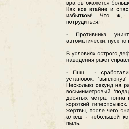
врагов окажется больш
Как все втайне и опас
избытком! Что ж, 
потрудиться.
- Противника уничт
автоматически, пуск по 
В условиях острого де
наведения ракет справ
- Пшш... - сработал
установок, 'выплюнув
Несколько секунд на р
восьмиметровый 'пода
десятых метра, тонна 
короткий гиперпрыжок.
жертвы, после чего она
алкеш - небольшой ко
пыль.