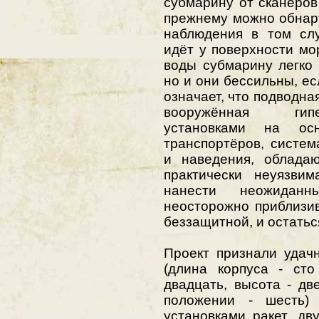
субмарину от сканеров
прежнему можно обнар
наблюдения в том слу
идёт у поверхности мо
воды субмарину легко
но и они бессильны, ес
означает, что подводна
вооружённая гипер
установками на ос
транспортёров, систе
и наведения, облада
практически неуязви
нанести неожиданн
неосторожно приблизи
беззащитной, и остатьс
Проект признали удач
(длина корпуса - сто
двадцать, высота - дв
положении - шесть)
установками ракет, дв