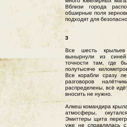
много ювелирных мага
Вблизи города расп
обширные поля зерновы
подходят для безопасно
3
Все шесть крыльев
вынырнули из синей
точности там, где б
полутысяче километро
Все корабли сразу ле
разговоров налётч
распределены, всё идёт
вносить не нужно.
Алкеш командира крыла
атмосферы, окутал
Эмиттеры щита перегр
уже не справлялась с