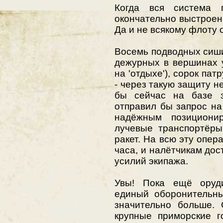
Когда вся система 
окончательно выстроена
Да и не всякому флоту о
Восемь подводных сиши
дежурных в вершинах у
на 'отдыхе'), сорок пат
- через такую защиту н
бы сейчас на базе за
отправил бы запрос на
надёжным позициони
лучевые транспортёры
ракет. На всю эту опер
часа, и налётчикам до
усилий экипажа.
Увы! Пока ещё оруд
единый оборонительны
значительно больше. 
крупные приморские г