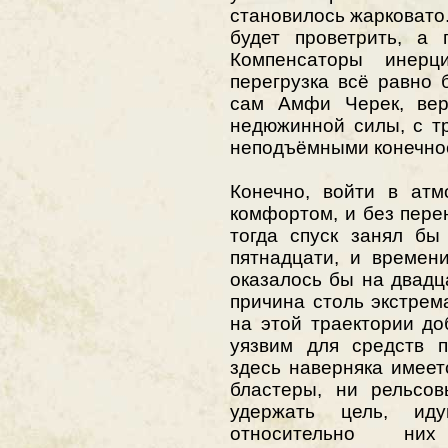
становилось жарковато
будет проветрить, а 
Компенсаторы инерц
перегрузка всё равно
сам Амфи Черек, вер
недюжинной силы, с т
неподъёмными конечно
Конечно, войти в ат
комфортом, и без пере
тогда спуск занял бы
пятнадцати, и времен
оказалось бы на двадц
причина столь экстрем
на этой траектории д
уязвим для средств пл
здесь наверняка имеет
бластеры, ни рельсов
удержать цель, ид
относительно них