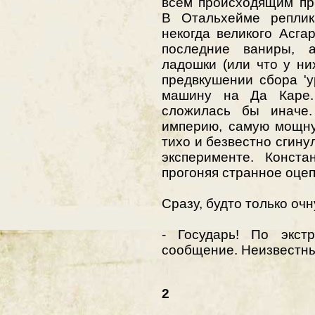
всем происходящим пр
В Отальхейме реплик
некогда великого Асга
последние ваниры, 
ладошки (или что у н
предвкушении сбора 'у
машину на Да Каре.
сложилась бы иначе
империю, самую мощную
тихо и безвестно сгину
эксперименте. Конста
прогоняя странное оце
Сразу, будто только оч
- Государь! По экстр
сообщение. Неизвестны
2