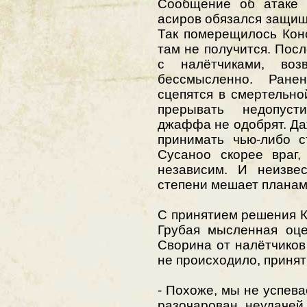
Сообщение об атаке 
асиров обязался защищ
Так померещилось Конс
там не получится. Посл
с налётчиками, воз
бессмысленно. Ране
сцепятся в смертельно
прерывать недопуст
джаффа не одобрят. Даж
принимать чью-либо с
Сусаноо скорее враг
независим. И неизве
степени мешает планам
С принятием решения К
Грубая мысленная оце
Сворина от налётчиков
не происходило, принят
- Похоже, мы не успева
разочарован неудачей