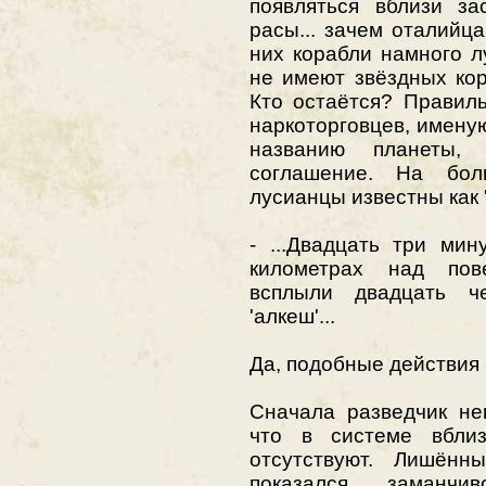
появляться вблизи за
расы... зачем оталийца
них корабли намного л
не имеют звёздных ко
Кто остаётся? Правил
наркоторговцев, имену
названию планеты,
соглашение. На бол
лусианцы известны как '
- ...Двадцать три ми
километрах над пов
всплыли двадцать ч
'алкеш'...
Да, подобные действия 
Сначала разведчик не
что в системе вбли
отсутствуют. Лишённ
показался заманч