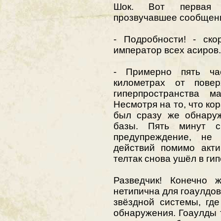
Шок. Вот первая 
прозвучавшее сообщени
- Подробности! - ско
император всех асиров.
- Примерно пять ча
километрах от пове
гиперпространства ма
Несмотря на то, что ко
был сразу же обнаруж
базы. Пять минут сп
предупреждение, не
действий помимо акти
телтак снова ушёл в гип
Разведчик! Конечно ж
нетипична для гоаулдов
звёздной системы, гд
обнаружения. Гоаулды 