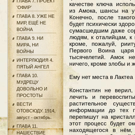
ГЛАВА 7. ПРОЕКТ
качестве ключа испол
'ОФИР'
из Амока, шансы на у
ГЛАВА 8. УЖЕ НЕ
Конечно, после таког
МИР, ЕЩЁ НЕ
будет психически здоро
ВОЙНА
сумасшедшим даже сор
людям, к оталийцам, к
ГЛАВА 9. НИ
кроме, пожалуй, рии
МИРА, НИ
Первого Воина царя
ВОЙНЫ
тысячелетий. Амок н
ИНТЕРЛЮДИЯ 4.
ничего, кроме злобы и 
ПЯТЫЙ АНГЕЛ
ГЛАВА 10.
Ему нет места в Лактеа
МУДРЕЦУ
ДОВОЛЬНО И
Константин не верил,
ПРОСТОТЫ
лечить и перевоспиты
растительное сущест
ВЕСТИ
информации до тех п
ОТОВСЮДУ. 1914,
перепишут на кристалл
август - октябрь.
этот процесс будет ок
ГЛАВА 11.
находящегося в нём, 
НАШЕСТВИЕ