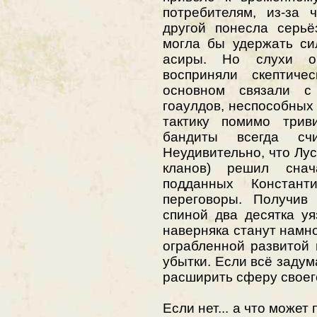
потребителям, из-за 
другой понесла серьё
могла бы удержать си
асиры. Но слухи о
восприняли скептиче
основном связали с
гоаулдов, неспособных
тактику помимо триви
бандиты всегда сч
Неудивительно, что Лус
кланов) решил снач
подданных Констан
переговоры. Получив
спиной два десятка у
наверняка станут намно
ограбленной развитой
убытки. Если всё задум
расширить сферу своег
Если нет... а что може