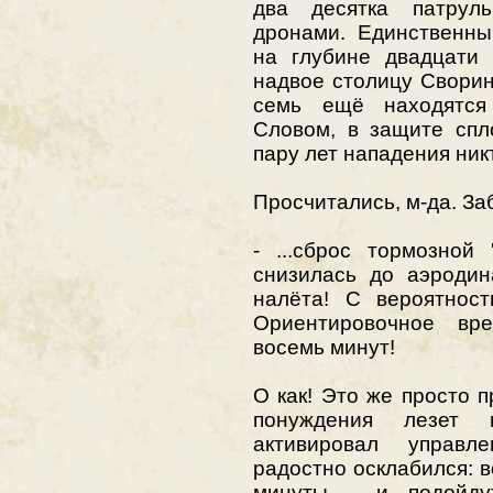
два десятка патрул
дронами. Единственны
на глубине двадцати 
надвое столицу Сворин
семь ещё находятся 
Словом, в защите сп
пару лет нападения ник
Просчитались, м-да. За
- ...сброс тормозной 
снизилась до аэродин
налёта! С вероятност
Ориентировочное вр
восемь минут!
О как! Это же просто п
понуждения лезет в
активировал управ
радостно осклабился: в
минуты - и подойду