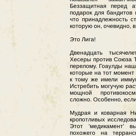
Беззащитная перед а
подарок для бандитов 
что принадлежность ст
которую он, очевидно, в
Это Лига!
Двенадцать тысячел
Хесеры против Союза 
перелому. Гоаулды наш
которые на тот момент
к тому же имели имму
Истребить могучую рас
мощной противокосм
сложно. Особенно, если
Мудрая и коварная Ни
кропотливых исследова
Этот 'медикамент' в
похожего на терранс