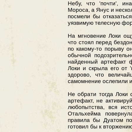
Небу, что 'почти', и
Мороса, а Янус и неск
посмели бы отказаться
уязвимую телесную фор
На мгновение Локи ощ
что стоял перед бездо
по какому-то порыву о
обычной подозрительн
найденный артефакт ф
Локи и скрыла его от 
здорово, что величай
самомнение ослепили и
Не обрати тогда Локи
артефакт, не активиру
любопытства, вся ист
Отальхейма повернула
правила бы Дуатом по
готовил бы к вторжению