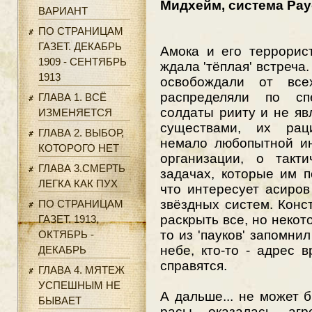
Мидхейм, система Рау-
ВАРИАНТ
ПО СТРАНИЦАМ
ГАЗЕТ. ДЕКАБРЬ
Амока и его террорис
1909 - СЕНТЯБРЬ
ждала 'тёплая' встреча
1913
освобождали от все
распределяли по сп
ГЛАВА 1. ВСЁ
солдаты рииту и не я
ИЗМЕНЯЕТСЯ
существами, их рац
ГЛАВА 2. ВЫБОР,
немало любопытной и
КОТОРОГО НЕТ
организации, о такт
ГЛАВА 3.СМЕРТЬ
задачах, которые им п
ЛЕГКА КАК ПУХ
что интересует асиров
звёздных систем. Конс
ПО СТРАНИЦАМ
раскрыть все, но некото
ГАЗЕТ. 1913,
то из 'пауков' запомни
ОКТЯБРЬ -
небе, кто-то - адрес 
ДЕКАБРЬ
справятся.
ГЛАВА 4. МЯТЕЖ
УСПЕШНЫМ НЕ
А дальше... не может 
БЫВАЕТ
расы оказалась агр