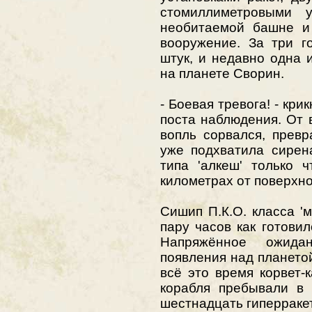
стомиллиметровыми 
необитаемой башне и
вооружение. За три г
штук, и недавно одна 
на планете Сворин.
- Боевая тревога! - кр
поста наблюдения. От 
вопль сорвался, превр
уже подхватила сирен
типа 'алкеш' только 
километрах от поверхн
Сишип П.К.О. класса '
пару часов как готовил
Напряжённое ожида
появления над планетой
всё это время корвет
корабля пребывали в 
шестнадцать гиперракет 