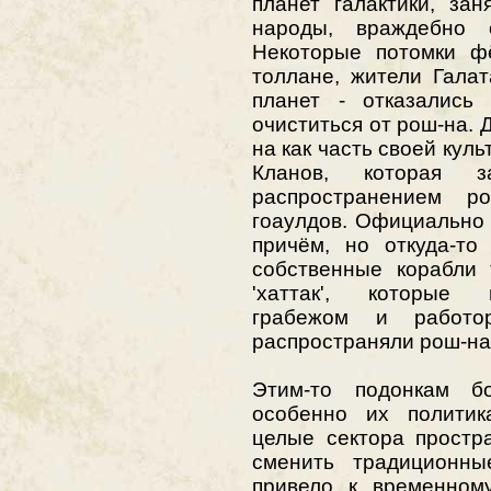
планет галактики, за
народы, враждебно 
Некоторые потомки фё
толлане, жители Гала
планет - отказались
очиститься от рош-на. 
на как часть своей куль
Кланов, которая з
распространением ро
гоаулдов. Официально
причём, но откуда-то
собственные корабли т
'хаттак', которые 
грабежом и работо
распространяли рош-на
Этим-то подонкам б
особенно их политик
целые сектора простр
сменить традиционны
привело к временном