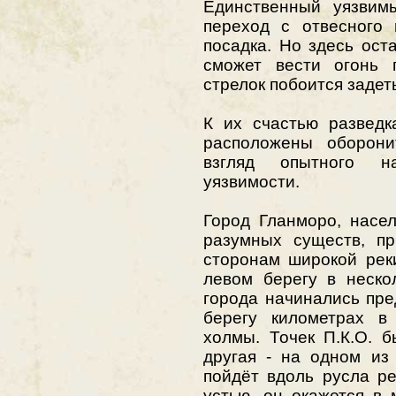
Единственный уязвим
переход с отвесного 
посадка. Но здесь оста
сможет вести огонь 
стрелок побоится задет
К их счастью разведк
расположены оборони
взгляд опытного н
уязвимости.
Город Гланморо, насе
разумных существ, пр
сторонам широкой рек
левом берегу в неско
города начинались пре
берегу километрах в
холмы. Точек П.К.О. б
другая - на одном из
пойдёт вдоль русла р
устью, он окажется в 