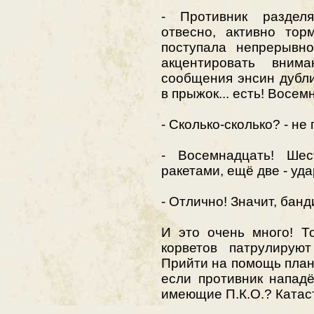
- Противник раздел
отвесно, активно тор
поступала непрерывн
акцентировать вним
сообщения энсин дублир
в прыжок... есть! Восе
- Сколько-сколько? - не
- Восемнадцать! Шес
ракетами, ещё две - уд
- Отлично! Значит, банд
И это очень много! То
корветов патрулирую
Прийти на помощь плане
если противник напад
имеющие П.К.О.? Катас