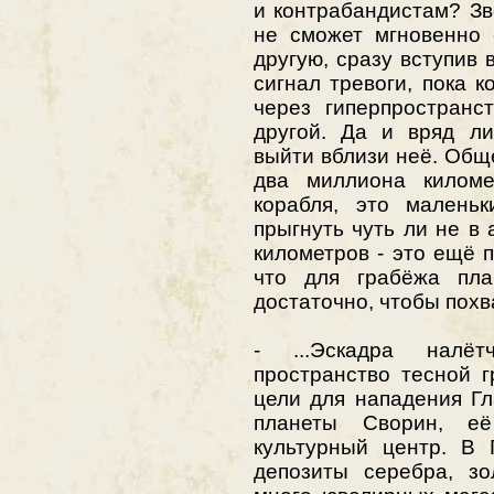
и контрабандистам? Зв
не сможет мгновенно 
другую, сразу вступив 
сигнал тревоги, пока к
через гиперпространс
другой. Да и вряд ли
выйти вблизи неё. Общ
два миллиона киломе
корабля, это малень
прыгнуть чуть ли не в
километров - это ещё 
что для грабёжа пла
достаточно, чтобы похв
- ...Эскадра налё
пространство тесной г
цели для нападения Г
планеты Сворин, е
культурный центр. В 
депозиты серебра, зо