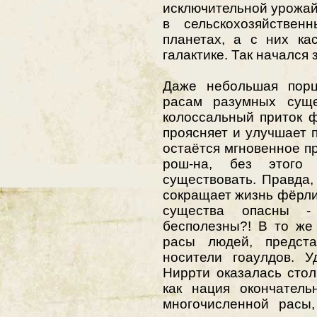
исключительной урожай
в сельскохозяйствен
планетах, а с них ка
галактике. Так начался 
Даже небольшая порц
расам разумных суще
колоссальный приток ф
проясняет и улучшает 
остаётся мгновенное пр
рош-на, без этого
существовать. Правда,
сокращает жизнь фёрлин
существа опасны -
бесполезны?! В то же
расы людей, предста
носители гоаулдов. У
Ниррти оказалась сто
как нация окончатель
многочисленной расы,