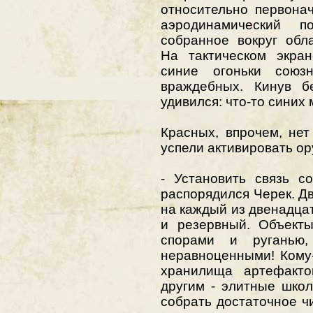
относительно первона
аэродинамический п
собранное вокруг обл
На тактическом экран
синие огоньки союз
враждебных. Кинув б
удивился: что-то синих
Красных, впрочем, не
успели активировать ор
- Установить связь с
распорядился Черек. Дв
на каждый из двенадцат
и резервный. Объекты
спорами и руганью
неравноценными! Кому-
хранилища артефакто
другим - элитные школ
собрать достаточное ч