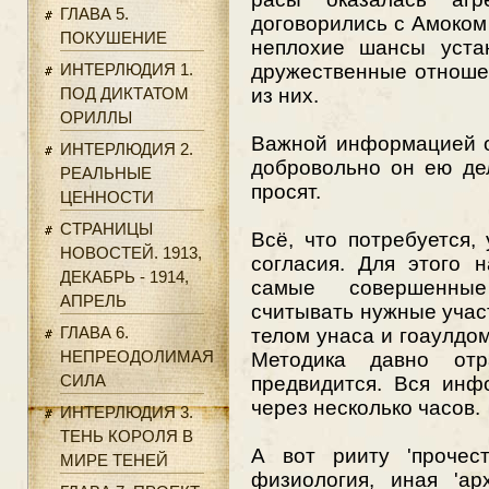
ГЛАВА 5.
договорились с Амоком 
ПОКУШЕНИЕ
неплохие шансы уста
ИНТЕРЛЮДИЯ 1.
дружественные отношен
ПОД ДИКТАТОМ
из них.
ОРИЛЛЫ
Важной информацией о
ИНТЕРЛЮДИЯ 2.
добровольно он ею дел
РЕАЛЬНЫЕ
просят.
ЦЕННОСТИ
СТРАНИЦЫ
Всё, что потребуется,
НОВОСТЕЙ. 1913,
согласия. Для этого 
ДЕКАБРЬ - 1914,
самые совершенные
АПРЕЛЬ
считывать нужные учас
ГЛАВА 6.
телом унаса и гоаулдом
НЕПРЕОДОЛИМАЯ
Методика давно отр
СИЛА
предвидится. Вся инф
через несколько часов.
ИНТЕРЛЮДИЯ 3.
ТЕНЬ КОРОЛЯ В
А вот рииту 'прочест
МИРЕ ТЕНЕЙ
физиология, иная 'ар