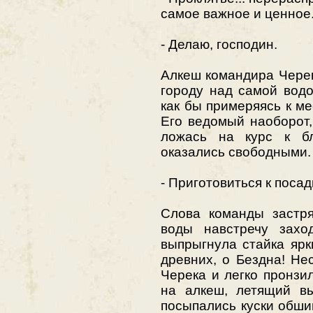
самое важное и ценное
- Делаю, господин.
Алкеш командира Черек
городу над самой водо
как бы примеряясь к ме
Его ведомый наоборот,
ложась на курс к б
оказались свободными.
- Приготовиться к посадк
Слова команды застря
воды навстречу захо
выпрыгнула стайка ярк
древних, о Бездна! Не
Черека и легко пронзи
на алкеш, летящий вы
посыпались куски обши