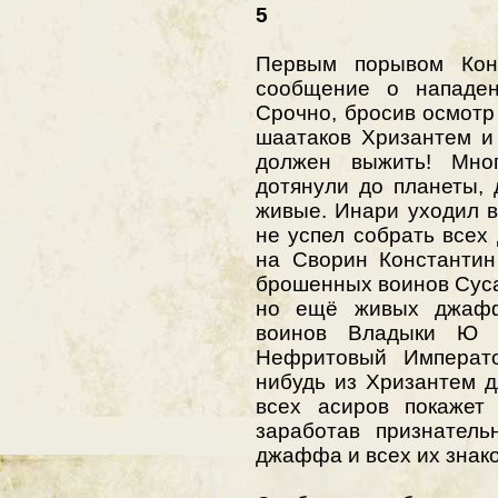
5
Первым порывом Кон
сообщение о нападен
Срочно, бросив осмотр
шаатаков Хризантем и 
должен выжить! Мно
дотянули до планеты,
живые. Инари уходил в
не успел собрать всех
на Сворин Константин
брошенных воинов Суса
но ещё живых джаффа
воинов Владыки Ю 
Нефритовый Императо
нибудь из Хризантем 
всех асиров покажет
заработав признатель
джаффа и всех их знак