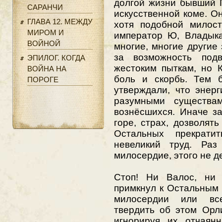
долгой жизни бывший 
САРАНЧИ
искусственной коме. О
ГЛАВА 12. МЕЖДУ
хотя подобной милос
МИРОМ И
император Ю, Владыка
ВОЙНОЙ
многие, многие другие
за возможность подв
ЭПИЛОГ. КОГДА
жестоким пыткам, но 
ВОЙНА НА
боль и скорбь. Тем 
ПОРОГЕ
утверждали, что энер
разумными существам
вознёсшихся. Иначе з
горе, страх, дозволят
Остальных прекрат
невеликий труд. Раз
милосердие, этого не де
Стоп! Ни Валос, ни 
примкнул к Остальным 
милосердии или вс
твердить об этом Орл
игнорируя их отчаянн