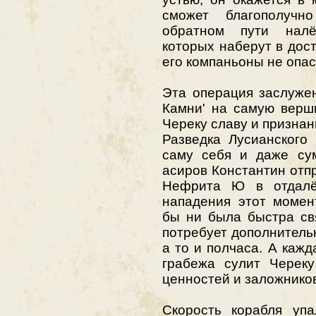
сможет благополучн
обратном пути налё
которых наберут в дос
его компаньоны не опас
Эта операция заслуже
Камни' на самую верш
Череку славу и признан
Разведка Лусианского
саму себя и даже сум
асиров Константин отп
Нефрита Ю в отдалён
нападения этот момен
бы ни была быстра св
потребует дополнитель
а то и полчаса. А каж
грабежа сулит Череку
ценностей и заложнико
Скорость корабля уп