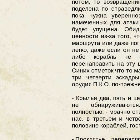
потом, по возвращени
поделена по справедли
пока нужна уверенно
намеченных для атаки
будет упущена. Обид
ценности из-за того, ч
маршрута или даже поги
легко, даже если он не
либо корабль не о
перенаправить на эту 
Синих отметок что-то ма
три четверти эскадры
орудия П.К.О. по-прежне
- Крылья два, пять и ш
не обнаруживаются
полностью, - мрачно от
нас, в третьем и четв
половине кораблей, го
- Проклятье... перерасп