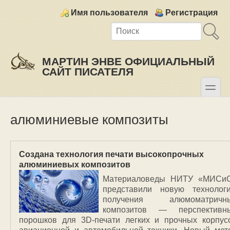
Skip to main content
Skip to search
Login links
Имя пользователя
Регистрация
МАРТИН ЭНВЕ ОФИЦИАЛЬНЫЙ
САЙТ ПИСАТЕЛЯ
toggle
Secondary menu
алюминиевые композиты
Создана технология печати высокопрочных
алюминиевых композитов
Материаловеды НИТУ «МИСи
представили новую технолог
получения алюмоматричн
композитов — перспективн
порошков для 3D-печати легких и прочных корпус